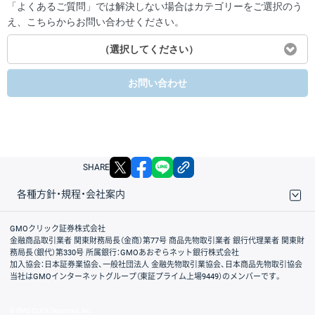
「よくあるご質問」では解決しない場合はカテゴリーをご選択のう
え、こちらからお問い合わせください。
（選択してください）
お問い合わせ
X
facebook
LINE
リンクをコピー
SHARE
各種方針・規程・会社案内
取引規程・約款
サイトマップ
その他のご案内
個人情報保護方針
最良執行方針
サイトのご利用について
ディスクレイマー
信託保全
リスク説明
会社案内
GMOクリック証券株式会社
金融商品取引業者 関東財務局長（金商）第77号 商品先物取引業者 銀行代理業者 関東財
務局長（銀代）第330号 所属銀行：GMOあおぞらネット銀行株式会社
加入協会：日本証券業協会、一般社団法人 金融先物取引業協会、日本商品先物取引協会
当社はGMOインターネットグループ（東証プライム上場9449）のメンバーです。
© GMO CLICK Securities, Inc.