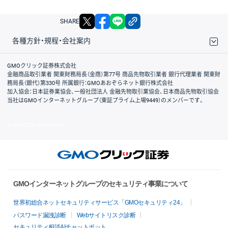
X
facebook
LINE
リンクをコピー
SHARE
各種方針・規程・会社案内
取引規程・約款
サイトマップ
その他のご案内
個人情報保護方針
最良執行方針
サイトのご利用について
ディスクレイマー
信託保全
リスク説明
会社案内
GMOクリック証券株式会社
金融商品取引業者 関東財務局長（金商）第77号 商品先物取引業者 銀行代理業者 関東財
務局長（銀代）第330号 所属銀行：GMOあおぞらネット銀行株式会社
加入協会：日本証券業協会、一般社団法人 金融先物取引業協会、日本商品先物取引協会
当社はGMOインターネットグループ（東証プライム上場9449）のメンバーです。
© GMO CLICK Securities, Inc.
GMOインターネットグループのセキュリティ事業について
世界初総合ネットセキュリティサービス「GMOセキュリティ24」
パスワード漏洩診断
Webサイトリスク診断
セキュリティ相談AIチャットボット