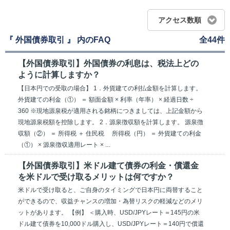
アクセス数順
『 外国債券取引 』 内のFAQ
全44件
【外国債券取引】外国債券の利息は、税法上どの
ように計算しますか？
【日本円での受取の場合】 1．外貨建ての利払金額を計算します。
外貨建ての利金（①） ＝ 額面金額 × 利率（年率） × 経過日数 ÷
360 ※現地源泉税が適用される銘柄につきましては、上記金額から
現地源泉税額を控除します。 2．源泉徴収額を計算します。 源泉徴
収額（②） ＝ 所得税 ＋ 住民税 所得税（円） ＝ 外貨建ての利金
（①） × 源泉徴収適用レート × ...
【外国債券取引】米ドル建て債券の利金・償還金
を米ドルで受け取るメリットは何ですか？
米ドルで受け取ると、ご自身のタイミングで日本円に両替すること
ができるので、収益チャンスの増加・為替リスクの軽減などのメリ
ットがあります。 【例】 ＜購入時、USD/JPYレート＝145円の米
ドル建て債券を10,000ドル購入し、USD/JPYレート＝140円で償還