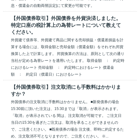
息・償還金の自動両替設定]にて変更が可能です。
【外国債券取引】外国債券を外貨決済しました。
特定口座の税計算上の為替レートについて教えて
ください。
外貨建て債券等、外貨建て商品に関する売却損益・償還差損益を計
算する場合には、取得金額と売却金額（償還金額）をそれぞれ邦貨
換算した上で計算します。 邦貨換算の方法は、原則として次の通り
当社が定める為替レートを適用いたします。 取得金額 ： 約定時
におけるレート 売却金額 ： 約定時におけるレート 償還金
額 ： 約定日（償還日）におけるレート
【外国債券取引】注文取消にも手数料はかかりま
すか？
外国債券の注文取消に手数料はかかりません。 ■新発債券の場合
15:30前に頂いた注文は、15:30までは「取消」が表示されます。
「取消」が表示されている 間は、注文取消が可能です。 ご注文日
当日の15:30を過ぎたご注文は、取消を承ることができませんの
で、ご注意ください。 ■既発債券の場合 注文後、即時に約定するた
め、注文取消不可となりますので、ご注意ください。 ※...