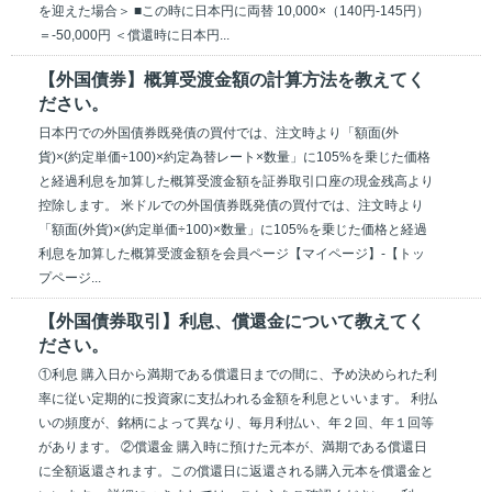
を迎えた場合＞ ■この時に日本円に両替 10,000×（140円-145円）
＝-50,000円 ＜償還時に日本円...
【外国債券】概算受渡金額の計算方法を教えてく
ださい。
日本円での外国債券既発債の買付では、注文時より「額面(外
貨)×(約定単価÷100)×約定為替レート×数量」に105%を乗じた価格
と経過利息を加算した概算受渡金額を証券取引口座の現金残高より
控除します。 米ドルでの外国債券既発債の買付では、注文時より
「額面(外貨)×(約定単価÷100)×数量」に105%を乗じた価格と経過
利息を加算した概算受渡金額を会員ページ【マイページ】-【トッ
プページ...
【外国債券取引】利息、償還金について教えてく
ださい。
①利息 購入日から満期である償還日までの間に、予め決められた利
率に従い定期的に投資家に支払われる金額を利息といいます。 利払
いの頻度が、銘柄によって異なり、毎月利払い、年２回、年１回等
があります。 ②償還金 購入時に預けた元本が、満期である償還日
に全額返還されます。この償還日に返還される購入元本を償還金と