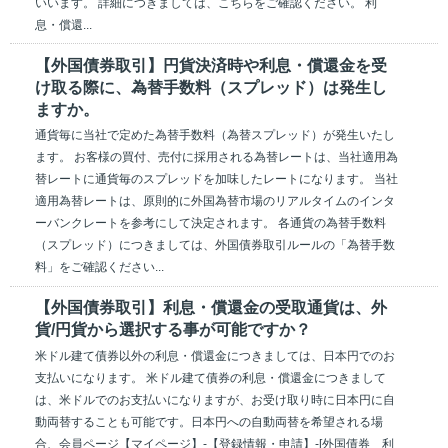
いいます。 詳細につきましては、こちらをご確認ください。 利
息・償還...
【外国債券取引】円貨決済時や利息・償還金を受
け取る際に、為替手数料（スプレッド）は発生し
ますか。
通貨毎に当社で定めた為替手数料（為替スプレッド）が発生いたし
ます。 お客様の買付、売付に採用される為替レートは、当社適用為
替レートに通貨毎のスプレッドを加味したレートになります。 当社
適用為替レートは、原則的に外国為替市場のリアルタイムのインタ
ーバンクレートを参考にして決定されます。 各通貨の為替手数料
（スプレッド）につきましては、外国債券取引ルールの「為替手数
料」をご確認ください...
【外国債券取引】利息・償還金の受取通貨は、外
貨/円貨から選択する事が可能ですか？
米ドル建て債券以外の利息・償還金につきましては、日本円でのお
支払いになります。 米ドル建て債券の利息・償還金につきまして
は、米ドルでのお支払いになりますが、お受け取り時に日本円に自
動両替することも可能です。日本円への自動両替を希望される場
合、会員ページ【マイページ】-【登録情報・申請】-[外国債券 利