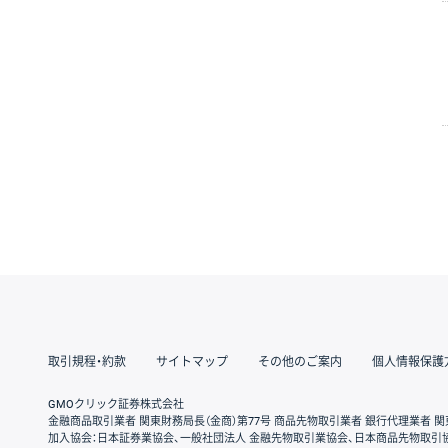
取引規程・約款
サイトマップ
その他のご案内
個人情報保護
GMOクリック証券株式会社
金融商品取引業者 関東財務局長（金商）第77号 商品先物取引業者 銀行代理業者 関
加入協会：日本証券業協会、一般社団法人 金融先物取引業協会、日本商品先物取引