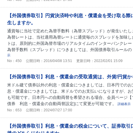
【外国債券取引】円貨決済時や利息・償還金を受け取る際
生しますか。
通貨毎に当社で定めた為替手数料（為替スプレッド）が発生いたし
為替レートは、当社適用為替レートに通貨毎のスプレッドを加味し
トは、原則的に外国為替市場のリアルタイムのインターバンクレー
為替手数料（スプレッド）につきましては、外国債券取引ルールの「
示
No：450
公開日時：2016/04/08 13:51
更新日時：2022/02/01 15:09
【外国債券取引】利息・償還金の受取通貨は、外貨/円貨か
米ドル建て債券以外の利息・償還金につきましては、日本円でのお
息・償還金につきましては、米ドルでのお支払いになりますが、お
も可能です。日本円への自動両替を希望される場合、会員ページ【マ
債券 利息・償還金の自動両替設定]にて変更が可能です。
詳細表示
No：653
公開日時：2024/07/27 17:00
【外国債券取引】利息・償還金の税金について、証券取引