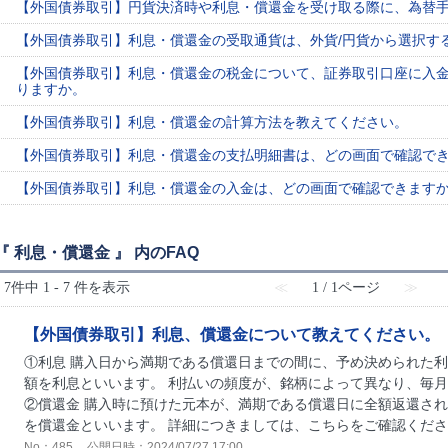
【外国債券取引】円貨決済時や利息・償還金を受け取る際に、為替
【外国債券取引】利息・償還金の受取通貨は、外貨/円貨から選択す
【外国債券取引】利息・償還金の税金について、証券取引口座に入金
りますか。
【外国債券取引】利息・償還金の計算方法を教えてください。
【外国債券取引】利息・償還金の支払明細書は、どの画面で確認で
【外国債券取引】利息・償還金の入金は、どの画面で確認できます
『 利息・償還金 』 内のFAQ
7件中 1 - 7 件を表示
≪
1 / 1ページ
≫
【外国債券取引】利息、償還金について教えてください。
①利息 購入日から満期である償還日までの間に、予め決められた
額を利息といいます。 利払いの頻度が、銘柄によって異なり、毎
②償還金 購入時に預けた元本が、満期である償還日に全額返還さ
を償還金といいます。 詳細につきましては、こちらをご確認ください
No：485
公開日時：2024/07/27 17:00