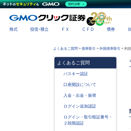
無料診断
X
LINE
株式
投信・積立
ＦＸ
ＣＦＤ
債券
よくあるご質問
>
債券取引
>
外国債券取引
>
利
よくあるご質問
パスキー認証
口座開設について
入金・出金・振替
ログイン追加認証
ログイン・取引暗証番号・
２段階認証