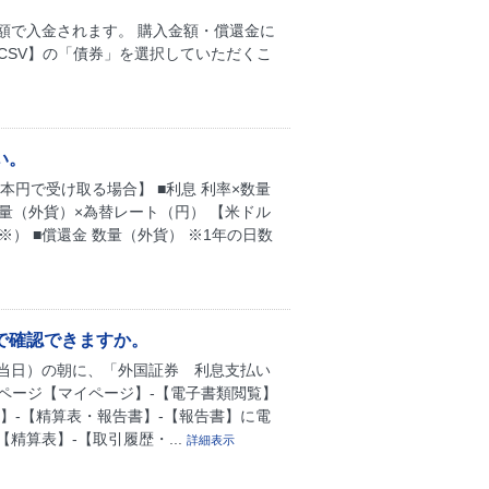
額で入金されます。 購入金額・償還金に
CSV】の「債券」を選択していただくこ
い。
円で受け取る場合】 ■利息 利率×数量
数量（外貨）×為替レート（円） 【米ドル
※） ■償還金 数量（外貨） ※1年の日数
で確認できますか。
当日）の朝に、「外国証券 利息支払い
員ページ【マイページ】-【電子書類閲覧】
】-【精算表・報告書】-【報告書】に電
精算表】-【取引履歴・...
詳細表示