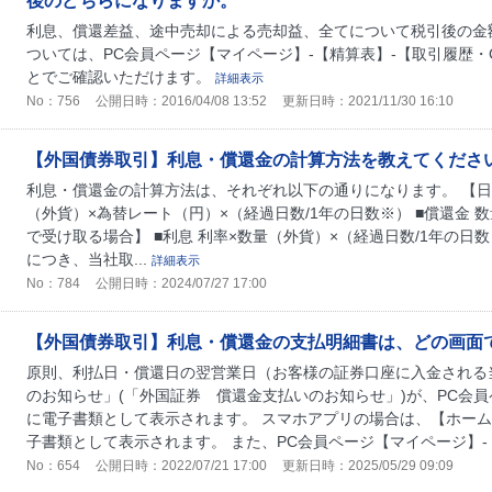
後のどちらになりますか。
利息、償還差益、途中売却による売却益、全てについて税引後の金
ついては、PC会員ページ【マイページ】-【精算表】-【取引履歴・
とでご確認いただけます。
詳細表示
No：756
公開日時：2016/04/08 13:52
更新日時：2021/11/30 16:10
【外国債券取引】利息・償還金の計算方法を教えてくださ
利息・償還金の計算方法は、それぞれ以下の通りになります。 【日本
（外貨）×為替レート（円）×（経過日数/1年の日数※） ■償還金 
で受け取る場合】 ■利息 利率×数量（外貨）×（経過日数/1年の日数
につき、当社取...
詳細表示
No：784
公開日時：2024/07/27 17:00
【外国債券取引】利息・償還金の支払明細書は、どの画面
原則、利払日・償還日の翌営業日（お客様の証券口座に入金される
のお知らせ」(「外国証券 償還金支払いのお知らせ」)が、PC会
に電子書類として表示されます。 スマホアプリの場合は、【ホーム
子書類として表示されます。 また、PC会員ページ【マイページ】-【
No：654
公開日時：2022/07/21 17:00
更新日時：2025/05/29 09:09