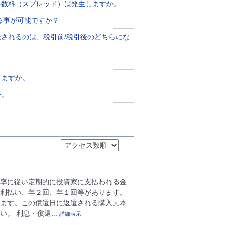
手数料（スプレッド）は発生しますか。
る事が可能ですか？
されるのは、税引前/税引後のどちらにな
きますか。
か。
利率に従い定期的に投資家に支払われる金
月利払い、年２回、年１回等があります。
れます。この償還日に返還される購入元本
。 利息・償還...
詳細表示