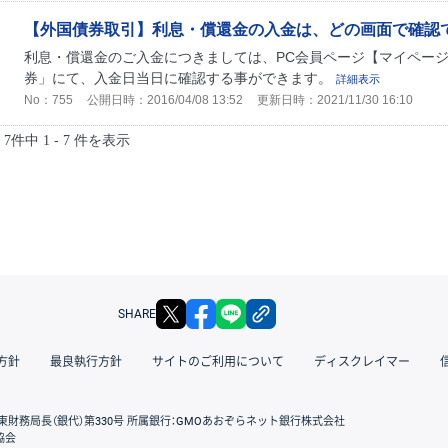
【外国債券取引】利息・償還金の入金は、どの画面で確認
利息・償還金のご入金につきましては、PC会員ページ【マイページ】
券」にて、入金日当日に確認する事ができます。
詳細表示
No：755
公開日時：2016/04/08 13:52
更新日時：2021/11/30 16:10
7件中 1 - 7 件を表示
X
facebook
LINE
リンクをコピー
SHARE
方針
最良執行方針
サイトのご利用について
ディスクレイマー
東財務局長（銀代）第330号 所属銀行：GMOあおぞらネット銀行株式会社
協会