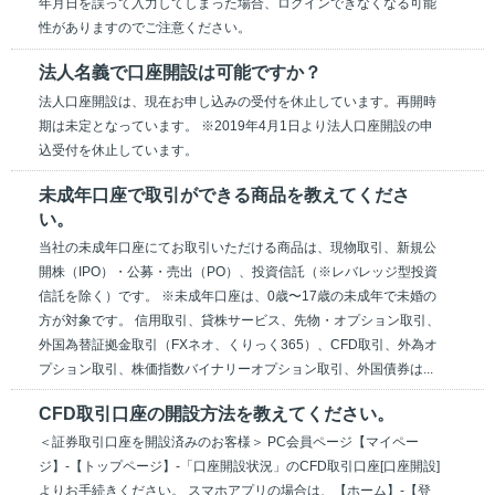
年月日を誤って入力してしまった場合、ログインできなくなる可能
性がありますのでご注意ください。
法人名義で口座開設は可能ですか？
法人口座開設は、現在お申し込みの受付を休止しています。再開時
期は未定となっています。 ※2019年4月1日より法人口座開設の申
込受付を休止しています。
未成年口座で取引ができる商品を教えてくださ
い。
当社の未成年口座にてお取引いただける商品は、現物取引、新規公
開株（IPO）・公募・売出（PO）、投資信託（※レバレッジ型投資
信託を除く）です。 ※未成年口座は、0歳〜17歳の未成年で未婚の
方が対象です。 信用取引、貸株サービス、先物・オプション取引、
外国為替証拠金取引（FXネオ、くりっく365）、CFD取引、外為オ
プション取引、株価指数バイナリーオプション取引、外国債券は...
CFD取引口座の開設方法を教えてください。
＜証券取引口座を開設済みのお客様＞ PC会員ページ【マイペー
ジ】-【トップページ】-「口座開設状況」のCFD取引口座[口座開設]
よりお手続きください。 スマホアプリの場合は、【ホーム】-【登