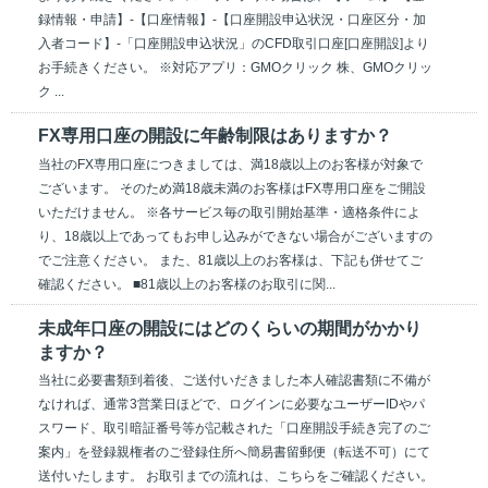
録情報・申請】-【口座情報】-【口座開設申込状況・口座区分・加
入者コード】-「口座開設申込状況」のCFD取引口座[口座開設]より
お手続きください。 ※対応アプリ：GMOクリック 株、GMOクリッ
ク ...
FX専用口座の開設に年齢制限はありますか？
当社のFX専用口座につきましては、満18歳以上のお客様が対象で
ございます。 そのため満18歳未満のお客様はFX専用口座をご開設
いただけません。 ※各サービス毎の取引開始基準・適格条件によ
り、18歳以上であってもお申し込みができない場合がございますの
でご注意ください。 また、81歳以上のお客様は、下記も併せてご
確認ください。 ■81歳以上のお客様のお取引に関...
未成年口座の開設にはどのくらいの期間がかかり
ますか？
当社に必要書類到着後、ご送付いだきました本人確認書類に不備が
なければ、通常3営業日ほどで、ログインに必要なユーザーIDやパ
スワード、取引暗証番号等が記載された「口座開設手続き完了のご
案内」を登録親権者のご登録住所へ簡易書留郵便（転送不可）にて
送付いたします。 お取引までの流れは、こちらをご確認ください。