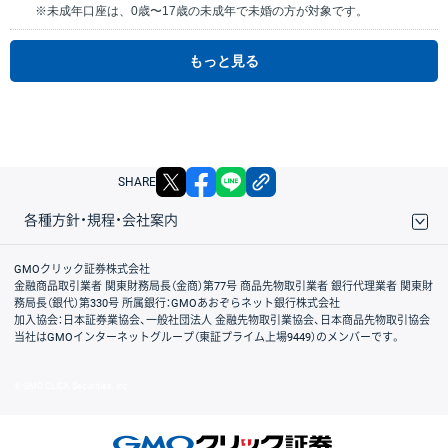
※未成年口座は、0歳〜17歳の未成年で未婚の方が対象です。
もっと見る
X
facebook
LINE
リンクをコピー
SHARE
各種方針・規程・会社案内
取引規程・約款
サイトマップ
その他のご案内
個人情報保護方針
最良執行方針
サイトのご利用について
ディスクレイマー
信託保全
リスク説明
会社案内
GMOクリック証券株式会社
金融商品取引業者 関東財務局長（金商）第77号 商品先物取引業者 銀行代理業者 関東財
務局長（銀代）第330号 所属銀行：GMOあおぞらネット銀行株式会社
加入協会：日本証券業協会、一般社団法人 金融先物取引業協会、日本商品先物取引協会
当社はGMOインターネットグループ（東証プライム上場9449）のメンバーです。
© GMO CLICK Securities, Inc.