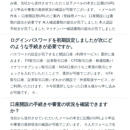
み後、当社から送付させていただく以下メールの本文に記載のURL
より申込や審査の進捗状況の確認が可能でございます。 ＜メールの
件名＞ 口座開設用URLのご案内（登録用メール） 口座開設には書
類の提出が必要です 本人確認書類の提出が完了しました 本人認証
手続きが完了しました マイナンバー確認書類の提出が完了しました
ログインパスワードを初期設定しましたが次にど
のような手続きが必要ですか。
パスワードの設定が完了すると開設口座（利用サービス）選択に進
みます。 FX取引口座・証券取引口座・CFD取引口座・株価指数バ
イナリーオプション取引口座・NISA口座のうちご希望の取引にチ
ェックを入れていただくことで、選択が可能でございます。 ※FX
取引口座、証券取引口座いずれかの開設で「外貨取扱サービス」が
ご利用いただけます。 ※今回選択しなかった口座も後から申し込み
が可能です。 ※...
口座開設の手続きや審査の状況を確認できます
か？
当社から送付させていただいたメールの本文に記載のURLより申込
や審査の進捗状況の確認が可能でございます。 ※入力フォームで生