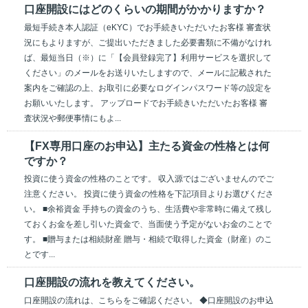
口座開設にはどのくらいの期間がかかりますか？
最短手続き本人認証（eKYC）でお手続きいただいたお客様 審査状
況にもよりますが、ご提出いただきました必要書類に不備がなけれ
ば、最短当日（※）に「【会員登録完了】利用サービスを選択して
ください」のメールをお送りいたしますので、メールに記載された
案内をご確認の上、お取引に必要なログインパスワード等の設定を
お願いいたします。 アップロードでお手続きいただいたお客様 審
査状況や郵便事情にもよ...
【FX専用口座のお申込】主たる資金の性格とは何
ですか？
投資に使う資金の性格のことです。 収入源ではございませんのでご
注意ください。 投資に使う資金の性格を下記項目よりお選びくださ
い。 ■余裕資金 手持ちの資金のうち、生活費や非常時に備えて残し
ておくお金を差し引いた資金で、当面使う予定がないお金のことで
す。 ■贈与または相続財産 贈与・相続で取得した資金（財産）のこ
とです...
口座開設の流れを教えてください。
口座開設の流れは、こちらをご確認ください。 ◆口座開設のお申込