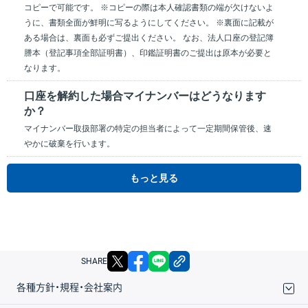
コピーで可能です。 ※コピーの際は本人確認書類の端が欠けないよ
うに、書類全面が鮮明に写るようにしてください。 ※裏面に記載が
ある場合は、裏面も必ずご提出ください。 なお、法人口座の登記簿
謄本（登記事項全部証明書）、印鑑証明書のご提出は原本が必要と
なります。
口座を解約した場合マイナンバーはどうなります
か？
マイナンバー取扱部署の特定の担当者によって一定期間保管後、速
やかに破棄を行います。
もっと見る
X
facebook
LINE
リンクをコピー
SHARE
各種方針・規程・会社案内
取引規程・約款
サイトマップ
その他のご案内
個人情報保護方針
最良執行方針
サイトのご利用について
ディスクレイマー
信託保全
リスク説明
会社案内