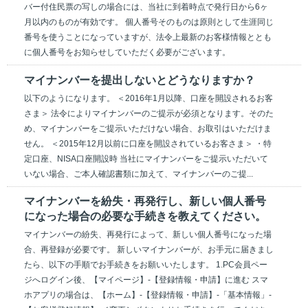
バー付住民票の写しの場合には、当社に到着時点で発行日から6ヶ
月以内のものが有効です。 個人番号そのものは原則として生涯同じ
番号を使うことになっていますが、法令上最新のお客様情報ととも
に個人番号をお知らせしていただく必要がございます。
マイナンバーを提出しないとどうなりますか？
以下のようになります。 ＜2016年1月以降、口座を開設されるお客
さま＞ 法令によりマイナンバーのご提示が必須となります。そのた
め、マイナンバーをご提示いただけない場合、お取引はいただけま
せん。 ＜2015年12月以前に口座を開設されているお客さま＞ ・特
定口座、NISA口座開設時 当社にマイナンバーをご提示いただいて
いない場合、ご本人確認書類に加えて、マイナンバーのご提...
マイナンバーを紛失・再発行し、新しい個人番号
になった場合の必要な手続きを教えてください。
マイナンバーの紛失、再発行によって、新しい個人番号になった場
合、再登録が必要です。 新しいマイナンバーが、お手元に届きまし
たら、以下の手順でお手続きをお願いいたします。 1.PC会員ペー
ジへログイン後、【マイページ】-【登録情報・申請】に進む スマ
ホアプリの場合は、【ホーム】-【登録情報・申請】-「基本情報」-