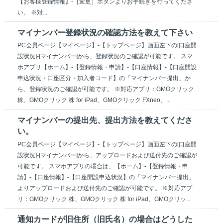
【お客様登録情報】-［変更］ボタンよりお手続きを行ってくださ
い。 ※対...
マイナンバー登録状況の確認方法を教えて下さい
PC会員ページ【マイページ】-【トップページ】画面左下の[口座開
設状況]-[マイナンバー]から、登録状況のご確認が可能です。 スマ
ホアプリ【ホーム】-【登録情報・申請】-【口座情報】-【口座開設
申込状況・口座区分・加入者コード】の「マイナンバー提出」か
ら、登録状況のご確認が可能です。 ※対応アプリ：GMOクリック
株、GMOクリック 株 for iPad、GMOクリック FXneo、...
マイナンバーの提出先、提出方法を教えてくださ
い。
PC会員ページ【マイページ】-【トップページ】画面左下の[口座開
設状況]-[マイナンバー]から、アップロードおよび送付先のご確認が
可能です。 スマホアプリの場合は、【ホーム】-【登録情報・申
請】-【口座情報】-【口座開設申込状況】の「マイナンバー提出」
よりアップロードおよび送付先のご確認が可能です。 ※対応アプ
リ：GMOクリック 株、GMOクリック 株 for iPad、GMOクリッ...
通知カードが旧住所（旧氏名）の場合はどうした