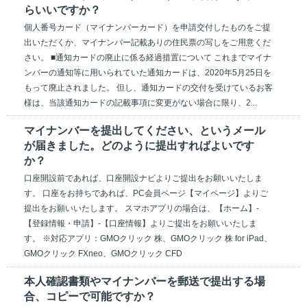
らいいですか？
個人番号カード（マイナンバーカード）を申請交付したものをご提
出いただくか、マイナンバー記載ありの住民票の写しをご用意くだ
さい。 ■通知カードの廃止に係る経過措置について これまでマイナ
ンバーの通知等に用いられていた通知カードは、2020年5月25日を
もって廃止されました。 但し、通知カードの交付を受けているお客
様は、当該通知カードの記載事項に変更がない場合に限り、2...
マイナンバーを提出してください、というメール
が届きました。どのように提出すればよいです
か？
口座開設前であれば、口座開設ナビよりご提出をお願いいたしま
す。 口座をお持ちであれば、PC会員ページ【マイページ】よりご
提出をお願いいたします。 スマホアプリの場合は、【ホーム】-
【登録情報・申請】-【口座情報】よりご提出をお願いいたしま
す。 ※対応アプリ：GMOクリック 株、GMOクリック 株 for iPad、
GMOクリック FXneo、GMOクリック CFD
本人確認書類やマイナンバーを郵送で提出する場
合、コピーで可能ですか？