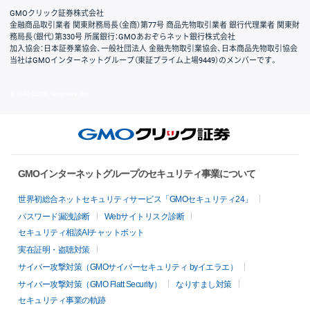
GMOクリック証券株式会社
金融商品取引業者 関東財務局長（金商）第77号 商品先物取引業者 銀行代理業者 関東財
務局長（銀代）第330号 所属銀行：GMOあおぞらネット銀行株式会社
加入協会：日本証券業協会、一般社団法人 金融先物取引業協会、日本商品先物取引協会
当社はGMOインターネットグループ（東証プライム上場9449）のメンバーです。
© GMO CLICK Securities, Inc.
GMOインターネットグループのセキュリティ事業について
世界初総合ネットセキュリティサービス「GMOセキュリティ24」
パスワード漏洩診断
Webサイトリスク診断
セキュリティ相談AIチャットボット
実在証明・盗聴対策
サイバー攻撃対策（GMOサイバーセキュリティ byイエラエ）
サイバー攻撃対策（GMO Flatt Security）
なりすまし対策
セキュリティ事業の軌跡