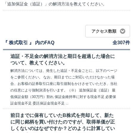
「追加保証金（追証）」の解消方法を教えてください。
アクセス数順
『 株式取引 』 内のFAQ
全307件
追証・不足金の解消方法と期日を超過した場合に
ついて、教えてください。
解消方法については、発生した追証・不足金ごとに、以下のページ
をご参照ください。 なお、期日までにご対応いただけなかった場
合、お客様の証券取引口座に取引規制をかけさせていただき、当社
の任意により強制決済を行います。（※） 追加保証金（追証） 最
低保証金額（30万円）割れ 保証金維持率に対する現金不足 必要保
証金現金不足 委託保証金現金不足 ...
前日までに保有していたB株式を売却して、新た
に同じ銘柄を買い付けたのですが、取得単価が正
しくないのはなぜですか？どのように計算してい