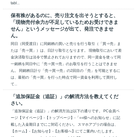
tabl...
保有株があるのに、売り注文を出そうとすると、
「現物売付余力が不足しているためお受けできま
せん」というメッセージが出て、発注できませ
ん。
同日（同受渡日）に同銘柄の買いと売りを行う取引（「買⇒売」ま
たは「売⇒買」）は、日計り取引となります。 現物取引において差
金決済取引は法令で禁止されておりますので、同一資金を使って同
一銘柄を同日中に「売⇒買⇒売」のお取引を行うことはできませ
ん。 同銘柄日計り「売⇒買⇒売」の2回目の「売」を可能とするに
は、最初の「売⇒買」を行った時点で同一資金を利用して買付し
て...
「追加保証金（追証）」の解消方法を教えてくだ
さい。
「追加保証金（追証）」の解消方法は以下の通りです。 PC会員ペ
ージ【マイページ】-【トップページ】-「○○様へのお知らせ」に記
載した入金期日までにご対応ください。 スマホアプリの場合は、
【ホーム】-【お知らせ】-【お客様へ】にてご案内いたします。