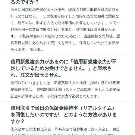
るのですか？
同日に同銘柄の売買があった場合、譲渡の都度に取得単価の計算を
行うのではなく、一日の取引が終了した段階で売買の順番に関係な
く、総平均法に準ずる方法で取得単価の計算をしています。 ※同一
銘柄を同一営業日で取引し続ける限り、取得単価は引き継がれま
す。 ※取得単価を引き継がせないためには、当該銘柄を売却後、翌
営業日以降にあらためて買注文を発注し、保有していただく必要が
あります。 ※現引...
信用新規建余力があるのに「信用新規建余力が不
足しているためお受けできません。」と表示さ
れ、注文が出せません。
信用取引につきましては、新規買建注文の成行（指成）発注/信用新
規売建注文は、 値幅制限の上限（ストップ高価格）をもとに必要保
証金を計算するため、その分の余力が必要となります。
信用取引で当日の保証金維持率（リアルタイム）
を回復したいのですが、どのような方法がありま
すか？
①入金する方法 振込入金・即時入金で証券取引口座へ入金し、保証