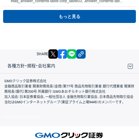
#faq_answer_contents table.corp_table03, .answer_contents tab...
もっと見る
X
facebook
LINE
リンクをコピー
SHARE
各種方針・規程・会社案内
取引規程・約款
サイトマップ
その他のご案内
個人情報保護方針
最良執行方針
サイトのご利用について
ディスクレイマー
信託保全
リスク説明
会社案内
GMOクリック証券株式会社
金融商品取引業者 関東財務局長（金商）第77号 商品先物取引業者 銀行代理業者 関東財
務局長（銀代）第330号 所属銀行：GMOあおぞらネット銀行株式会社
加入協会：日本証券業協会、一般社団法人 金融先物取引業協会、日本商品先物取引協会
当社はGMOインターネットグループ（東証プライム上場9449）のメンバーです。
© GMO CLICK Securities, Inc.