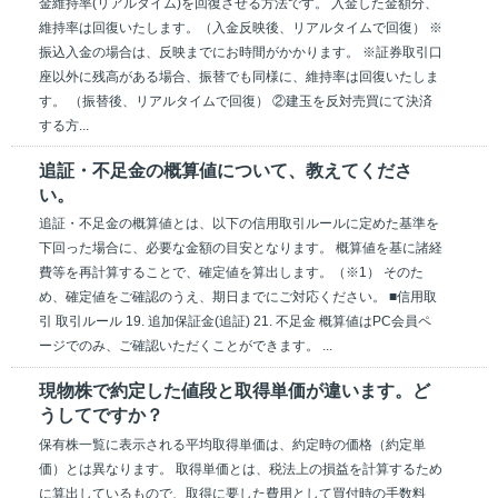
金維持率(リアルタイム)を回復させる方法です。 入金した金額分、
維持率は回復いたします。（入金反映後、リアルタイムで回復） ※
振込入金の場合は、反映までにお時間がかかります。 ※証券取引口
座以外に残高がある場合、振替でも同様に、維持率は回復いたしま
す。 （振替後、リアルタイムで回復） ②建玉を反対売買にて決済
する方...
追証・不足金の概算値について、教えてくださ
い。
追証・不足金の概算値とは、以下の信用取引ルールに定めた基準を
下回った場合に、必要な金額の目安となります。 概算値を基に諸経
費等を再計算することで、確定値を算出します。（※1） そのた
め、確定値をご確認のうえ、期日までにご対応ください。 ■信用取
引 取引ルール 19. 追加保証金(追証) 21. 不足金 概算値はPC会員ペ
ージでのみ、ご確認いただくことができます。 ...
現物株で約定した値段と取得単価が違います。ど
うしてですか？
保有株一覧に表示される平均取得単価は、約定時の価格（約定単
価）とは異なります。 取得単価とは、税法上の損益を計算するため
に算出しているもので、取得に要した費用として買付時の手数料