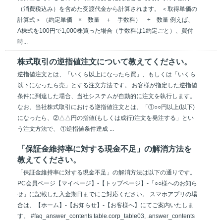
（消費税込み）を含めた受渡代金から計算されます。 ＜取得単価の
計算式＞ （約定単価 × 数量 ＋ 手数料） ÷ 数量 例えば、
A株式を100円で1,000株買った場合（手数料は1約定ごと）、買付
時...
株式取引の逆指値注文について教えてください。
逆指値注文とは、「いくら以上になったら買」、もしくは「いくら
以下になったら売」とする注文方法です。 お客様が指定した逆指値
条件に到達した場合、当社システムが自動的に注文を執行します。
なお、当社株式取引における逆指値注文とは、「①○○円以上(以下)
になったら、②△△円の指値(もしくは成行)注文を発注する」とい
う注文方法で、 ①逆指値条件達成 ...
「保証金維持率に対する現金不足」の解消方法を
教えてください。
「保証金維持率に対する現金不足」の解消方法は以下の通りです。
PC会員ページ【マイページ】-【トップページ】-「○○様へのお知ら
せ」に記載した入金期日までにご対応ください。 スマホアプリの場
合は、【ホーム】-【お知らせ】-【お客様へ】にてご案内いたしま
す。 #faq_answer_contents table.corp_table03, .answer_contents