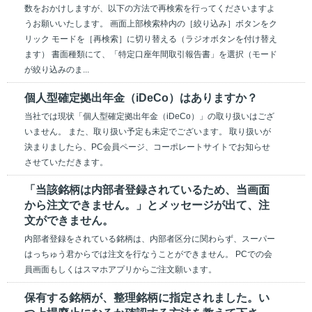
数をおかけしますが、以下の方法で再検索を行ってくださいますよ
うお願いいたします。 画面上部検索枠内の［絞り込み］ボタンをク
リック モードを［再検索］に切り替える（ラジオボタンを付け替え
ます） 書面種類にて、「特定口座年間取引報告書」を選択（モード
が絞り込みのま...
個人型確定拠出年金（iDeCo）はありますか？
当社では現状「個人型確定拠出年金（iDeCo）」の取り扱いはござ
いません。 また、取り扱い予定も未定でございます。 取り扱いが
決まりましたら、PC会員ページ、コーポレートサイトでお知らせ
させていただきます。
「当該銘柄は内部者登録されているため、当画面
から注文できません。」とメッセージが出て、注
文ができません。
内部者登録をされている銘柄は、内部者区分に関わらず、スーパー
はっちゅう君からでは注文を行なうことができません。 PCでの会
員画面もしくはスマホアプリからご注文願います。
保有する銘柄が、整理銘柄に指定されました。い