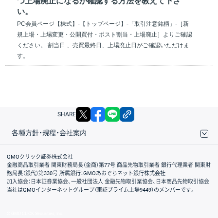
つ上場廃止になるか確認する方法を教えて下さ
い。
PC会員ページ【株式】-【トップページ】-「取引注意銘柄」-［新
規上場・上場変更・公開買付・ポスト割当・上場廃止］よりご確認
ください。 割当日 、売買最終日、上場廃止日がご確認いただけま
す。
X
facebook
LINE
リンクをコピー
SHARE
各種方針・規程・会社案内
取引規程・約款
サイトマップ
その他のご案内
個人情報保護方針
最良執行方針
サイトのご利用について
ディスクレイマー
信託保全
リスク説明
会社案内
GMOクリック証券株式会社
金融商品取引業者 関東財務局長（金商）第77号 商品先物取引業者 銀行代理業者 関東財
務局長（銀代）第330号 所属銀行：GMOあおぞらネット銀行株式会社
加入協会：日本証券業協会、一般社団法人 金融先物取引業協会、日本商品先物取引協会
当社はGMOインターネットグループ（東証プライム上場9449）のメンバーです。
© GMO CLICK Securities, Inc.