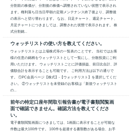
分割前の株価が、分割後の株価へ調整されていない状態で表示され
ます。権利落ち日当日早朝の定期メンテナンス終了後より、調整後
の表示へと切り替わります。 なお、日足チャート、週足チャート、
月足チャートにつきましては、調整された状態で表示されます。 株
式分割銘...
ウォッチリストの使い方を教えてください。
ウォッチリストとは上場株式等の一覧表のことです。 当社ではお客
様の任意の銘柄をウォッチリストとして一覧にし、分散投資にご利
用いただけます。 ウォッチリストごとに評価損益、前日比合計、評
価額合計を表示することも可能です。 ご利用方法は以下の通りで
す。 ①PC会員ページ【株式】-【ウォッチリスト】を選択してくだ
さい。 ②ウォッチリストを未登録のお客様は「新規ウォッチリスト
の...
前年の特定口座年間取引報告書が電子書類閲覧画
面で確認できません。確認方法を教えてくださ
い。
電子書類閲覧画面につきましては、1画面に表示することが可能な
件数は最大100件です。 100件を超過する書類数がある場合、お手