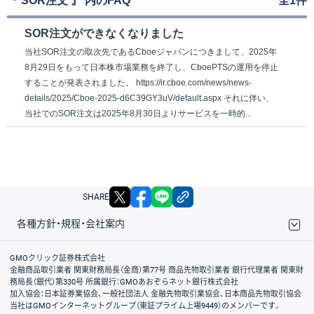
『 SOR注文 』 内のFAQ
全1件
SOR注文ができなくなりました
当社SOR注文の取次先であるCboeジャパンにつきまして、2025年
8月29日をもって日本株市場業務を終了し、CboePTSの運用を停止
することが発表されました。 https://ir.cboe.com/news/news-
details/2025/Cboe-2025-d6C39GY3uV/default.aspx それに伴い、
当社でのSOR注文は2025年8月30日よりサービスを一時的...
X
facebook
LINE
リンクをコピー
SHARE
各種方針・規程・会社案内
取引規程・約款
サイトマップ
その他のご案内
個人情報保護方針
最良執行方針
サイトのご利用について
ディスクレイマー
信託保全
リスク説明
会社案内
GMOクリック証券株式会社
金融商品取引業者 関東財務局長（金商）第77号 商品先物取引業者 銀行代理業者 関東財
務局長（銀代）第330号 所属銀行：GMOあおぞらネット銀行株式会社
加入協会：日本証券業協会、一般社団法人 金融先物取引業協会、日本商品先物取引協会
当社はGMOインターネットグループ（東証プライム上場9449）のメンバーです。