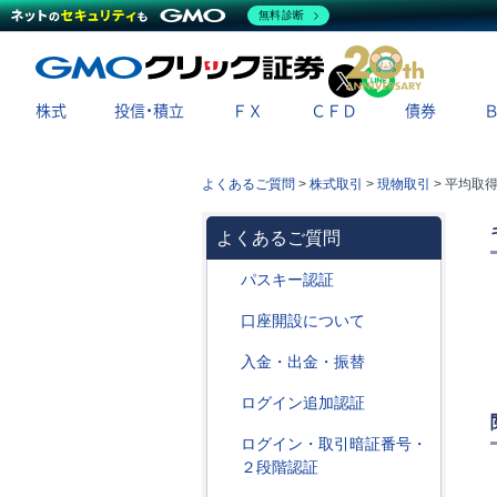
無料診断
X
LINE
株式
投信・積立
ＦＸ
ＣＦＤ
債券
よくあるご質問
>
株式取引
>
現物取引
>
平均取
よくあるご質問
パスキー認証
口座開設について
入金・出金・振替
ログイン追加認証
ログイン・取引暗証番号・
２段階認証