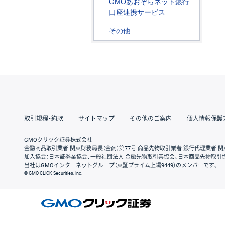
GMOあおぞらネット銀行
口座連携サービス
その他
取引規程・約款
サイトマップ
その他のご案内
個人情報保護
GMOクリック証券株式会社
金融商品取引業者 関東財務局長（金商）第77号 商品先物取引業者 銀行代理業者 関
加入協会：日本証券業協会、一般社団法人 金融先物取引業協会、日本商品先物取引
当社はGMOインターネットグループ（東証プライム上場9449）のメンバーです。
© GMO CLICK Securities, Inc.