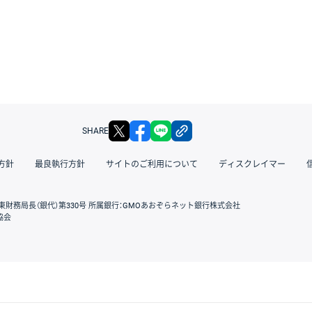
X
facebook
LINE
リンクをコピー
SHARE
方針
最良執行方針
サイトのご利用について
ディスクレイマー
東財務局長（銀代）第330号 所属銀行：GMOあおぞらネット銀行株式会社
協会
GMOクリック証券