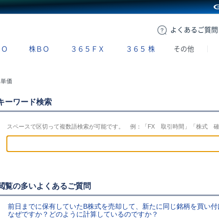
GMOクリック証券
よくある
ご質問
ＢＯ
株ＢＯ
３６５ＦＸ
３６５
株
その他
得単価
キーワード検索
スペースで区切って複数語検索が可能です。 例：「FX 取引時間」「株式 
閲覧の多いよくあるご質問
前日までに保有していたB株式を売却して、新たに同じ銘柄を買い付
なぜですか？どのように計算しているのですか？