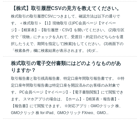
【株式】取引履歴CSVの見方を教えてください。
株式取引の取引履歴CSVにつきまして、確認方法は以下の通りで
す。 ＜株式取引＞ 【1】現物取引 (1)PC会員ページ【マイペー
ジ】-【精算表】-【取引履歴・CSV】を開いてください。 (2)取引区
分で「現物」にチェックを入れて、受渡日・約定日のどちらかを選
択したうえで、期間を指定して[検索]をしてください。 (3)画面下の
「検索条件」欄に検索結果が表示されます。 (4)ダ...
株式取引の電子交付書類にはどのようなものがあ
りますか？
取引報告書と取引残高報告書、特定口座年間取引報告書です。 ※特
定口座年間取引報告書は特定口座を開設済みのお客様のみ対象で
す。 PC会員ページ【マイページ】-【電子書類閲覧】にて閲覧でき
ます。 スマホアプリの場合は、【ホーム】-【精算表・報告書】-
【報告書】にて閲覧できます。 ※対応アプリ：GMOクリック 株、
GMOクリック 株 for iPad、GMOクリック FXneo、GMO...