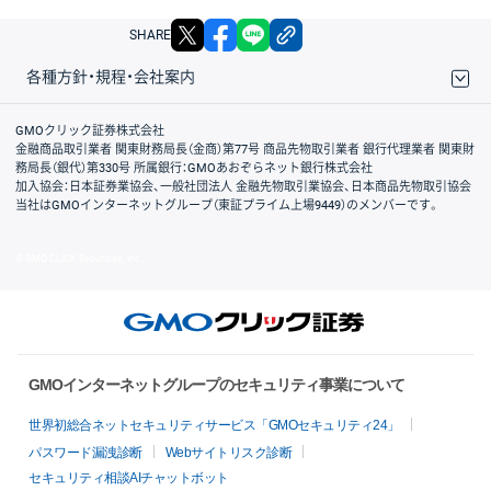
X
facebook
LINE
リンクをコピー
SHARE
各種方針・規程・会社案内
取引規程・約款
サイトマップ
その他のご案内
個人情報保護方針
最良執行方針
サイトのご利用について
ディスクレイマー
信託保全
リスク説明
会社案内
GMOクリック証券株式会社
金融商品取引業者 関東財務局長（金商）第77号 商品先物取引業者 銀行代理業者 関東財
務局長（銀代）第330号 所属銀行：GMOあおぞらネット銀行株式会社
加入協会：日本証券業協会、一般社団法人 金融先物取引業協会、日本商品先物取引協会
当社はGMOインターネットグループ（東証プライム上場9449）のメンバーです。
© GMO CLICK Securities, Inc.
GMOインターネットグループのセキュリティ事業について
世界初総合ネットセキュリティサービス「GMOセキュリティ24」
パスワード漏洩診断
Webサイトリスク診断
セキュリティ相談AIチャットボット