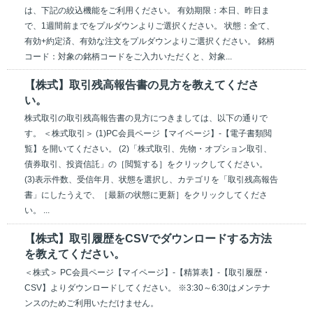
は、下記の絞込機能をご利用ください。 有効期限：本日、昨日ま
で、1週間前までをプルダウンよりご選択ください。 状態：全て、
有効+約定済、有効な注文をプルダウンよりご選択ください。 銘柄
コード：対象の銘柄コードをご入力いただくと、対象...
【株式】取引残高報告書の見方を教えてくださ
い。
株式取引の取引残高報告書の見方につきましては、以下の通りで
す。 ＜株式取引＞ (1)PC会員ページ【マイページ】-【電子書類閲
覧】を開いてください。 (2)「株式取引、先物・オプション取引、
債券取引、投資信託」の［閲覧する］をクリックしてください。
(3)表示件数、受信年月、状態を選択し、カテゴリを「取引残高報告
書」にしたうえで、［最新の状態に更新］をクリックしてくださ
い。 ...
【株式】取引履歴をCSVでダウンロードする方法
を教えてください。
＜株式＞ PC会員ページ【マイページ】-【精算表】-【取引履歴・
CSV】よりダウンロードしてください。 ※3:30～6:30はメンテナ
ンスのためご利用いただけません。