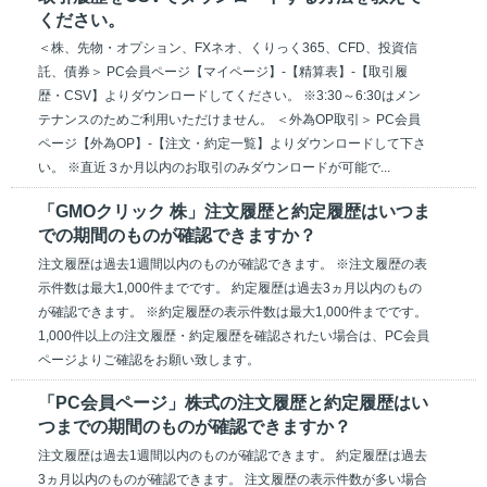
ください。
＜株、先物・オプション、FXネオ、くりっく365、CFD、投資信
託、債券＞ PC会員ページ【マイページ】-【精算表】-【取引履
歴・CSV】よりダウンロードしてください。 ※3:30～6:30はメン
テナンスのためご利用いただけません。 ＜外為OP取引＞ PC会員
ページ【外為OP】-【注文・約定一覧】よりダウンロードして下さ
い。 ※直近３か月以内のお取引のみダウンロードが可能で...
「GMOクリック 株」注文履歴と約定履歴はいつま
での期間のものが確認できますか？
注文履歴は過去1週間以内のものが確認できます。 ※注文履歴の表
示件数は最大1,000件までです。 約定履歴は過去3ヵ月以内のもの
が確認できます。 ※約定履歴の表示件数は最大1,000件までです。
1,000件以上の注文履歴・約定履歴を確認されたい場合は、PC会員
ページよりご確認をお願い致します。
「PC会員ページ」株式の注文履歴と約定履歴はい
つまでの期間のものが確認できますか？
注文履歴は過去1週間以内のものが確認できます。 約定履歴は過去
3ヵ月以内のものが確認できます。 注文履歴の表示件数が多い場合