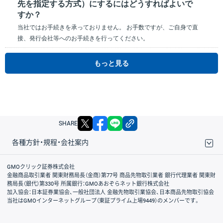
先を指定する方式）にするにはどうすればよいで
すか？
当社ではお手続きを承っておりません。 お手数ですが、ご自身で直
接、発行会社等へのお手続きを行ってください。
もっと見る
X
facebook
LINE
リンクをコピー
SHARE
各種方針・規程・会社案内
取引規程・約款
サイトマップ
その他のご案内
個人情報保護方針
最良執行方針
サイトのご利用について
ディスクレイマー
信託保全
リスク説明
会社案内
GMOクリック証券株式会社
金融商品取引業者 関東財務局長（金商）第77号 商品先物取引業者 銀行代理業者 関東財
務局長（銀代）第330号 所属銀行：GMOあおぞらネット銀行株式会社
加入協会：日本証券業協会、一般社団法人 金融先物取引業協会、日本商品先物取引協会
当社はGMOインターネットグループ（東証プライム上場9449）のメンバーです。