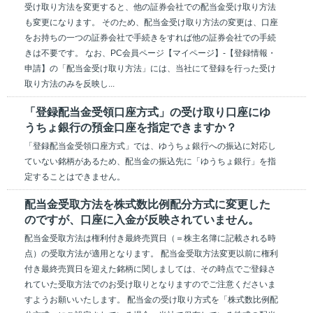
受け取り方法を変更すると、他の証券会社での配当金受け取り方法
も変更になります。 そのため、配当金受け取り方法の変更は、口座
をお持ちの一つの証券会社で手続きをすれば他の証券会社での手続
きは不要です。 なお、PC会員ページ【マイページ】-【登録情報・
申請】の「配当金受け取り方法」には、当社にて登録を行った受け
取り方法のみを反映し...
「登録配当金受領口座方式」の受け取り口座にゆ
うちょ銀行の預金口座を指定できますか？
「登録配当金受領口座方式」では、ゆうちょ銀行への振込に対応し
ていない銘柄があるため、配当金の振込先に「ゆうちょ銀行」を指
定することはできません。
配当金受取方法を株式数比例配分方式に変更した
のですが、口座に入金が反映されていません。
配当金受取方法は権利付き最終売買日（＝株主名簿に記載される時
点）の受取方法が適用となります。 配当金受取方法変更以前に権利
付き最終売買日を迎えた銘柄に関しましては、その時点でご登録さ
れていた受取方法でのお受け取りとなりますのでご注意くださいま
すようお願いいたします。 配当金の受け取り方式を「株式数比例配