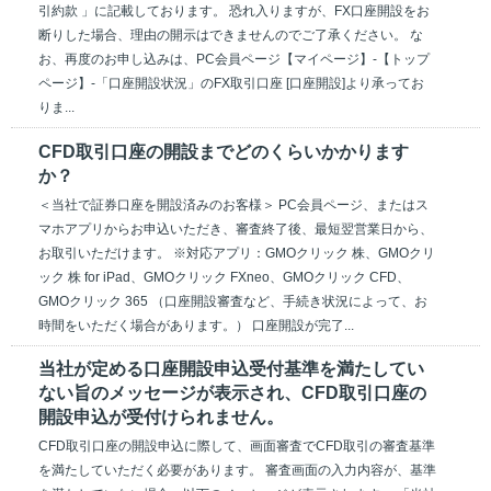
引約款 」に記載しております。 恐れ入りますが、FX口座開設をお
断りした場合、理由の開示はできませんのでご了承ください。 な
お、再度のお申し込みは、PC会員ページ【マイページ】-【トップ
ページ】-「口座開設状況」のFX取引口座 [口座開設]より承ってお
りま...
CFD取引口座の開設までどのくらいかかります
か？
＜当社で証券口座を開設済みのお客様＞ PC会員ページ、またはス
マホアプリからお申込いただき、審査終了後、最短翌営業日から、
お取引いただけます。 ※対応アプリ：GMOクリック 株、GMOクリ
ック 株 for iPad、GMOクリック FXneo、GMOクリック CFD、
GMOクリック 365 （口座開設審査など、手続き状況によって、お
時間をいただく場合があります。） 口座開設が完了...
当社が定める口座開設申込受付基準を満たしてい
ない旨のメッセージが表示され、CFD取引口座の
開設申込が受付けられません。
CFD取引口座の開設申込に際して、画面審査でCFD取引の審査基準
を満たしていただく必要があります。 審査画面の入力内容が、基準