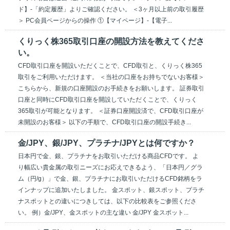
ド】-「約定履歴」よりご確認ください。 ＜3ヶ月以上前の取引履歴
＞ PC会員ページからの操作 ①【マイページ】-【電子...
くりっく株365取引口座の開設方法を教えてくださ
い。
CFD取引口座を開設いただくことで、CFD取引と、くりっく株365
取引をご利用いただけます。 ＜当社の口座をお持ちでないお客様＞
こちらから、新規の口座開設のお手続きをお願いします。 証券取引
口座と同時にCFD取引口座を開設していただくことで、くりっく
365取引が可能となります。 ＜証券口座開設済で、CFD取引口座が
未開設のお客様＞ 以下の手順で、CFD取引口座の開設手続き...
金/JPY、銀/JPY、プラチナ/JPYとは何ですか？
日本円で金、銀、プラチナをお取引いただける商品CFDです。 よ
り幅広い貴金属の取引ニーズにお応えできるよう、「日本円／グラ
ム（円/g）」で金、銀、プラチナにお取引いただけるCFD銘柄をラ
インナップに追加いたしました。 金スポット、銀スポット、プラチ
ナスポットとの違いにつきしては、以下の比較表をご参照くださ
い。 例）金/JPY、金スポットの主な違い 金/JPY 金スポット...