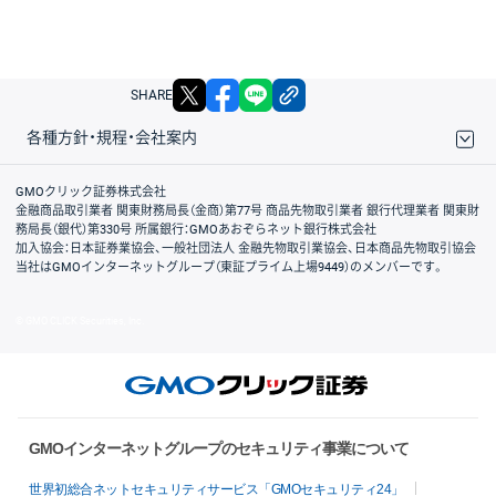
X
facebook
LINE
リンクをコピー
SHARE
各種方針・規程・会社案内
取引規程・約款
サイトマップ
その他のご案内
個人情報保護方針
最良執行方針
サイトのご利用について
ディスクレイマー
信託保全
リスク説明
会社案内
GMOクリック証券株式会社
金融商品取引業者 関東財務局長（金商）第77号 商品先物取引業者 銀行代理業者 関東財
務局長（銀代）第330号 所属銀行：GMOあおぞらネット銀行株式会社
加入協会：日本証券業協会、一般社団法人 金融先物取引業協会、日本商品先物取引協会
当社はGMOインターネットグループ（東証プライム上場9449）のメンバーです。
© GMO CLICK Securities, Inc.
GMOインターネットグループのセキュリティ事業について
世界初総合ネットセキュリティサービス「GMOセキュリティ24」