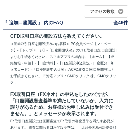
アクセス数順
『 追加口座開設 』 内のFAQ
全46件
CFD取引口座の開設方法を教えてください。
＜証券取引口座を開設済みのお客様＞ PC会員ページ【マイペー
ジ】-【トップページ】-「口座開設状況」のCFD取引口座[口座開設]
よりお手続きください。 スマホアプリの場合は、【ホーム】-【登
録情報・申請】-【口座情報】-【口座開設申込状況・口座区分・加
入者コード】-「口座開設申込状況」のCFD取引口座[口座開設]より
お手続きください。 ※対応アプリ：GMOクリック 株、GMOクリッ
ク ...
FX取引口座（FXネオ）の申込をしたのですが、
「口座開設審査基準を満たしていないか、入力に
誤りがあるため、お客様のお申し込みは受付でき
ません。」とメッセージが表示されます。
FX取引口座開設には画面審査でFX取引の審査基準を満たす必要が
あります。 審査に関わる口座開設基準は、「店頭外国為替証拠金取