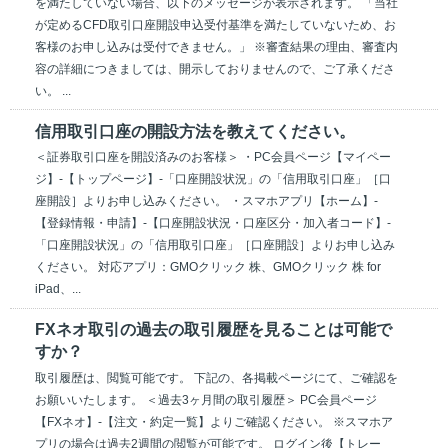
を満たしていない場合、以下のメッセージが表示されます。 「当社
が定めるCFD取引口座開設申込受付基準を満たしていないため、お
客様のお申し込みは受付できません。」 ※審査結果の理由、審査内
容の詳細につきましては、開示しておりませんので、ご了承くださ
い。 ...
信用取引口座の開設方法を教えてください。
＜証券取引口座を開設済みのお客様＞ ・PC会員ページ【マイペー
ジ】-【トップページ】-「口座開設状況」の「信用取引口座」［口
座開設］よりお申し込みください。 ・スマホアプリ【ホーム】-
【登録情報・申請】-【口座開設状況・口座区分・加入者コード】-
「口座開設状況」の「信用取引口座」［口座開設］よりお申し込み
ください。 対応アプリ：GMOクリック 株、GMOクリック 株 for
iPad、...
FXネオ取引の過去の取引履歴を見ることは可能で
すか？
取引履歴は、閲覧可能です。 下記の、各掲載ページにて、ご確認を
お願いいたします。 ＜過去3ヶ月間の取引履歴＞ PC会員ページ
【FXネオ】-【注文・約定一覧】よりご確認ください。 ※スマホア
プリの場合は過去2週間の閲覧が可能です。 ログイン後【トレー