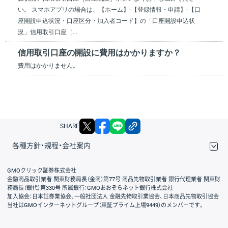
い。 スマホアプリの場合は、【ホーム】-【登録情報・申請】-【口
座開設申込状況・口座区分・加入者コード】の「口座開設申込状
況」信用取引口座［...
信用取引口座の開設に費用はかかりますか？
費用はかかりません。
X
facebook
LINE
リンクをコピー
SHARE
各種方針・規程・会社案内
取引規程・約款
サイトマップ
その他のご案内
個人情報保護方針
最良執行方針
サイトのご利用について
ディスクレイマー
信託保全
リスク説明
会社案内
GMOクリック証券株式会社
金融商品取引業者 関東財務局長（金商）第77号 商品先物取引業者 銀行代理業者 関東財
務局長（銀代）第330号 所属銀行：GMOあおぞらネット銀行株式会社
加入協会：日本証券業協会、一般社団法人 金融先物取引業協会、日本商品先物取引協会
当社はGMOインターネットグループ（東証プライム上場9449）のメンバーです。