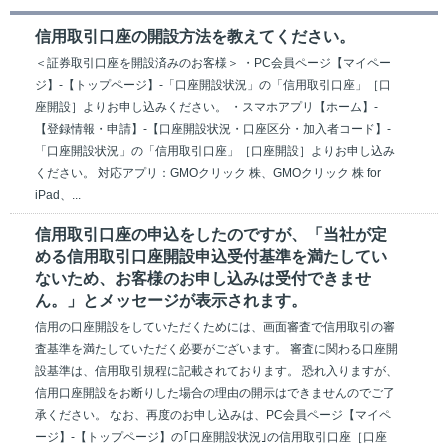
信用取引口座の開設方法を教えてください。
＜証券取引口座を開設済みのお客様＞ ・PC会員ページ【マイペー
ジ】-【トップページ】-「口座開設状況」の「信用取引口座」［口
座開設］よりお申し込みください。 ・スマホアプリ【ホーム】-
【登録情報・申請】-【口座開設状況・口座区分・加入者コード】-
「口座開設状況」の「信用取引口座」［口座開設］よりお申し込み
ください。 対応アプリ：GMOクリック 株、GMOクリック 株 for
iPad、...
信用取引口座の申込をしたのですが、「当社が定
める信用取引口座開設申込受付基準を満たしてい
ないため、お客様のお申し込みは受付できませ
ん。」とメッセージが表示されます。
信用の口座開設をしていただくためには、画面審査で信用取引の審
査基準を満たしていただく必要がございます。 審査に関わる口座開
設基準は、信用取引規程に記載されております。 恐れ入りますが、
信用口座開設をお断りした場合の理由の開示はできませんのでご了
承ください。 なお、再度のお申し込みは、PC会員ページ【マイペ
ージ】-【トップページ】の｢口座開設状況｣の信用取引口座［口座