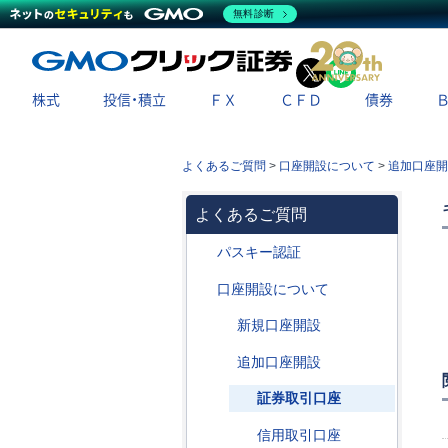
無料診断
X
LINE
株式
投信・積立
ＦＸ
ＣＦＤ
債券
よくあるご質問
>
口座開設について
>
追加口座開
よくあるご質問
パスキー認証
口座開設について
新規口座開設
追加口座開設
証券取引口座
信用取引口座