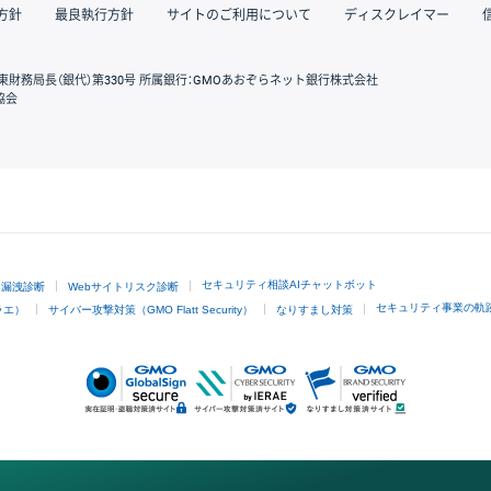
方針
最良執行方針
サイトのご利用について
ディスクレイマー
東財務局長（銀代）第330号 所属銀行：GMOあおぞらネット銀行株式会社
協会
GMOクリック証券
セキュリティ相談AIチャットボット
ド漏洩診断
Webサイトリスク診断
セキュリティ事業の軌
ラエ）
サイバー攻撃対策（GMO Flatt Security）
なりすまし対策