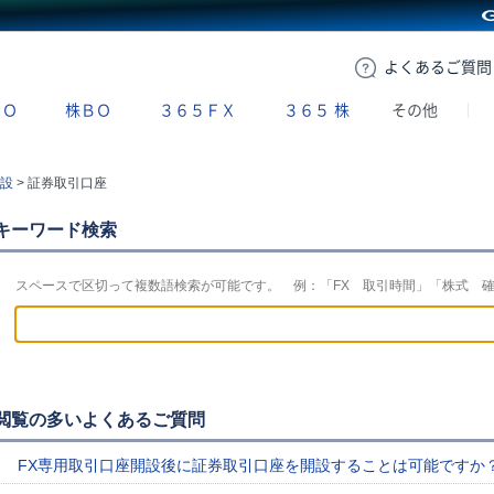
GMOクリック証券
よくある
ご質問
ＢＯ
株ＢＯ
３６５ＦＸ
３６５
株
その他
設
>
証券取引口座
キーワード検索
スペースで区切って複数語検索が可能です。 例：「FX 取引時間」「株式 
閲覧の多いよくあるご質問
FX専用取引口座開設後に証券取引口座を開設することは可能ですか