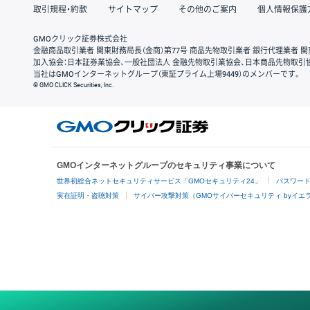
取引規程・約款
サイトマップ
その他のご案内
個人情報保護
GMOクリック証券株式会社
金融商品取引業者 関東財務局長（金商）第77号 商品先物取引業者 銀行代理業者 関
加入協会：日本証券業協会、一般社団法人 金融先物取引業協会、日本商品先物取引
当社はGMOインターネットグループ（東証プライム上場9449）のメンバーです。
© GMO CLICK Securities, Inc.
GMOインターネットグループのセキュリティ事業について
世界初総合ネットセキュリティサービス「GMOセキュリティ24」
パスワー
実在証明・盗聴対策
サイバー攻撃対策（GMOサイバーセキュリティ byイエ