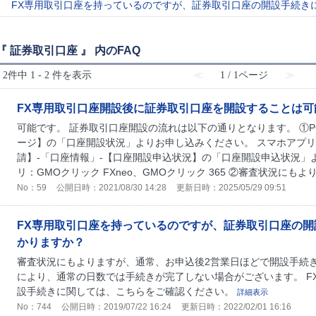
FX専用取引口座を持っているのですが、証券取引口座の開設手続き
『 証券取引口座 』 内のFAQ
2件中 1 - 2 件を表示
≪
1 / 1ページ
≫
FX専用取引口座開設後に証券取引口座を開設することは可
可能です。 証券取引口座開設の流れは以下の通りとなります。 ①
ージ】の「口座開設状況」よりお申し込みください。 スマホアプリ
請】-「口座情報」-【口座開設申込状況】の「口座開設申込状況」
リ：GMOクリック FXneo、GMOクリック 365 ②審査状況にもより.
No：59
公開日時：2021/08/30 14:28
更新日時：2025/05/29 09:51
FX専用取引口座を持っているのですが、証券取引口座の
かりますか？
審査状況にもよりますが、通常、お申込後2営業日ほどで開設手続き
により、通常の日数では手続きが完了しない場合がございます。 F
設手続きに関しては、こちらをご確認ください。
詳細表示
No：744
公開日時：2019/07/22 16:24
更新日時：2022/02/01 16:16