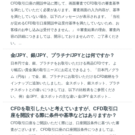
CFD取引口座の開設申込に際して、画面審査でCFD取引の審査基準
を満たしていただく必要があります。 審査画面の入力内容が、基準
を満たしていない場合、以下のメッセージが表示されます。 「当社
が定めるCFD取引口座開設申込受付基準を満たしていないため、お
客様のお申し込みは受付できません。」 ※審査結果の理由、審査内
容の詳細につきましては、開示しておりませんので、ご了承くださ
い。 ...
金/JPY、銀/JPY、プラチナ/JPYとは何ですか？
日本円で金、銀、プラチナをお取引いただける商品CFDです。 よ
り幅広い貴金属の取引ニーズにお応えできるよう、「日本円／グラ
ム（円/g）」で金、銀、プラチナにお取引いただけるCFD銘柄をラ
インナップに追加いたしました。 金スポット、銀スポット、プラチ
ナスポットとの違いにつきしては、以下の比較表をご参照くださ
い。 例）金/JPY、金スポットの主な違い 金/JPY 金スポット...
CFDを取引したいと考えていますが、CFD取引口
座を開設する際に条件や基準などはありますか？
CFD取引口座をご開設いただく際には、口座開設条件に基づいた審
査がございます。 CFD取引口座の口座開設条件につきましては、