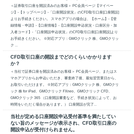
＜証券取引口座を開設済みのお客様＞ PC会員ページ【マイペー
ジ】-【トップページ】-「口座開設状況」のCFD取引口座[口座開設]
よりお手続きください。 スマホアプリの場合は、【ホーム】-【登
録情報・申請】-【口座情報】-【口座開設申込状況・口座区分・加
入者コード】-「口座開設申込状況」のCFD取引口座[口座開設]より
お手続きください。 ※対応アプリ：GMOクリック 株、GMOクリッ
ク ...
CFD取引口座の開設までどのくらいかかります
か？
＜当社で証券口座を開設済みのお客様＞ PC会員ページ、またはス
マホアプリからお申込いただき、審査終了後、最短翌営業日から、
お取引いただけます。 ※対応アプリ：GMOクリック 株、GMOクリ
ック 株 for iPad、GMOクリック FXneo、GMOクリック CFD、
GMOクリック 365 （口座開設審査など、手続き状況によって、お
時間をいただく場合があります。） 口座開設が完了...
当社が定める口座開設申込受付基準を満たしてい
ない旨のメッセージが表示され、CFD取引口座の
開設申込が受付けられません。