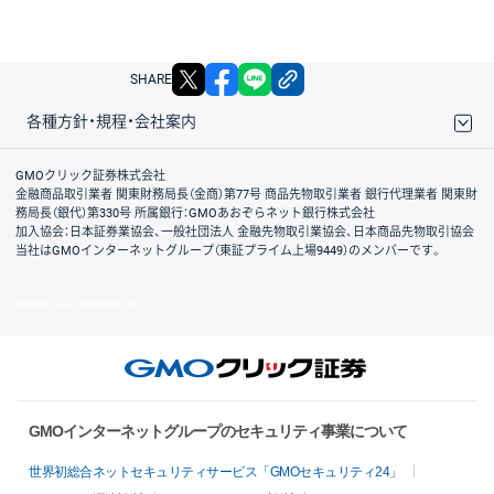
X
facebook
LINE
リンクをコピー
SHARE
各種方針・規程・会社案内
取引規程・約款
サイトマップ
その他のご案内
個人情報保護方針
最良執行方針
サイトのご利用について
ディスクレイマー
信託保全
リスク説明
会社案内
GMOクリック証券株式会社
金融商品取引業者 関東財務局長（金商）第77号 商品先物取引業者 銀行代理業者 関東財
務局長（銀代）第330号 所属銀行：GMOあおぞらネット銀行株式会社
加入協会：日本証券業協会、一般社団法人 金融先物取引業協会、日本商品先物取引協会
当社はGMOインターネットグループ（東証プライム上場9449）のメンバーです。
© GMO CLICK Securities, Inc.
GMOインターネットグループのセキュリティ事業について
世界初総合ネットセキュリティサービス「GMOセキュリティ24」