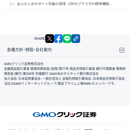
い。あらかじめサポート対象の環境（OSやブラウザの標準機能...
X
facebook
LINE
リンクをコピー
SHARE
各種方針・規程・会社案内
取引規程・約款
サイトマップ
その他のご案内
個人情報保護方針
最良執行方針
サイトのご利用について
ディスクレイマー
信託保全
リスク説明
会社案内
GMOクリック証券株式会社
金融商品取引業者 関東財務局長（金商）第77号 商品先物取引業者 銀行代理業者 関東財
務局長（銀代）第330号 所属銀行：GMOあおぞらネット銀行株式会社
加入協会：日本証券業協会、一般社団法人 金融先物取引業協会、日本商品先物取引協会
当社はGMOインターネットグループ（東証プライム上場9449）のメンバーです。
© GMO CLICK Securities, Inc.