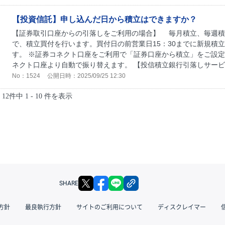
【投資信託】申し込んだ日から積立はできますか？
【証券取引口座からの引落しをご利用の場合】 毎月積立、毎週積
で、積立買付を行います。買付日の前営業日15：30までに新規積
す。 ※証券コネクト口座をご利用で「証券口座から積立」をご設
ネクト口座より自動で振り替えます。 【投信積立銀行引落しサービス
No：1524
公開日時：2025/09/25 12:30
12件中 1 - 10 件を表示
X
facebook
LINE
リンクをコピー
SHARE
方針
最良執行方針
サイトのご利用について
ディスクレイマー