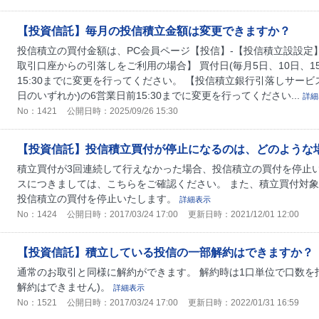
【投資信託】毎月の投信積立金額は変更できますか？
投信積立の買付金額は、PC会員ページ【投信】-【投信積立設設定
取引口座からの引落しをご利用の場合】 買付日(毎月5日、10日、1
15:30までに変更を行ってください。 【投信積立銀行引落しサービ
日のいずれか)の6営業日前15:30までに変更を行ってください...
詳細
No：1421
公開日時：2025/09/26 15:30
【投資信託】投信積立買付が停止になるのは、どのような
積立買付が3回連続して行えなかった場合、投信積立の買付を停止い
スにつきましては、こちらをご確認ください。 また、積立買付対
投信積立の買付を停止いたします。
詳細表示
No：1424
公開日時：2017/03/24 17:00
更新日時：2021/12/01 12:00
【投資信託】積立している投信の一部解約はできますか？
通常のお取引と同様に解約ができます。 解約時は1口単位で口数を
解約はできません)。
詳細表示
No：1521
公開日時：2017/03/24 17:00
更新日時：2022/01/31 16:59