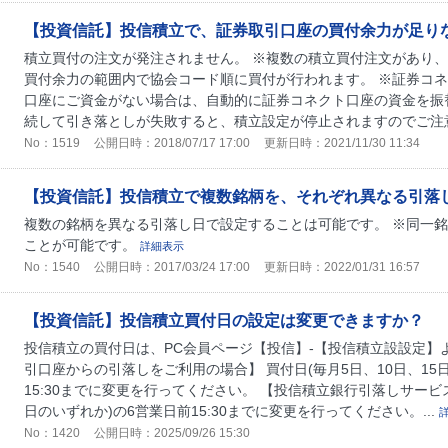
【投資信託】投信積立で、証券取引口座の買付余力が足
積立買付の注文が発注されません。 ※複数の積立買付注文があり
買付余力の範囲内で協会コード順に買付が行われます。 ※証券コ
口座にご資金がない場合は、自動的に証券コネクト口座の資金を振替
続して引き落としが失敗すると、積立設定が停止されますのでご注
No：1519
公開日時：2018/07/17 17:00
更新日時：2021/11/30 11:34
【投資信託】投信積立で複数銘柄を、それぞれ異なる引落
複数の銘柄を異なる引落し日で設定することは可能です。 ※同一
ことが可能です。
詳細表示
No：1540
公開日時：2017/03/24 17:00
更新日時：2022/01/31 16:57
【投資信託】投信積立買付日の設定は変更できますか？
投信積立の買付日は、PC会員ページ【投信】-【投信積立設設定】
引口座からの引落しをご利用の場合】 買付日(毎月5日、10日、15日
15:30までに変更を行ってください。 【投信積立銀行引落しサービ
日のいずれか)の6営業日前15:30までに変更を行ってください。...
No：1420
公開日時：2025/09/26 15:30