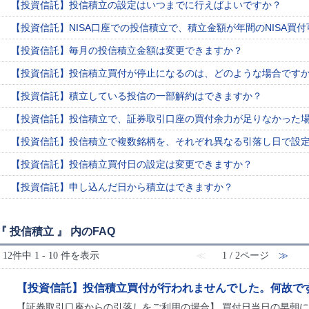
【投資信託】投信積立の設定はいつまでに行えばよいですか？
【投資信託】NISA口座での投信積立で、積立金額が年間のNISA買
【投資信託】毎月の投信積立金額は変更できますか？
【投資信託】投信積立買付が停止になるのは、どのような場合です
【投資信託】積立している投信の一部解約はできますか？
【投資信託】投信積立で、証券取引口座の買付余力が足りなかった
【投資信託】投信積立で複数銘柄を、それぞれ異なる引落し日で設
【投資信託】投信積立買付日の設定は変更できますか？
【投資信託】申し込んだ日から積立はできますか？
『 投信積立 』 内のFAQ
12件中 1 - 10 件を表示
≪
1 / 2ページ
≫
【投資信託】投信積立買付が行われませんでした。何故で
【証券取引口座からの引落しをご利用の場合】 買付日当日の早朝