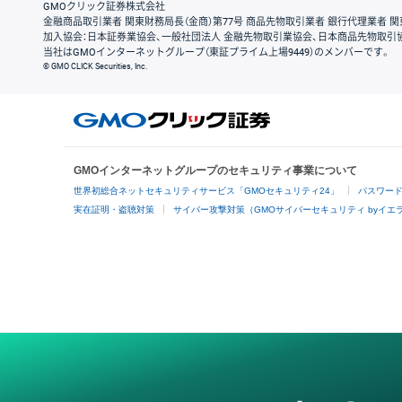
GMOクリック証券株式会社
金融商品取引業者 関東財務局長（金商）第77号 商品先物取引業者 銀行代理業者 関
加入協会：日本証券業協会、一般社団法人 金融先物取引業協会、日本商品先物取引
当社はGMOインターネットグループ（東証プライム上場9449）のメンバーです。
© GMO CLICK Securities, Inc.
GMOインターネットグループのセキュリティ事業について
世界初総合ネットセキュリティサービス「GMOセキュリティ24」
パスワー
実在証明・盗聴対策
サイバー攻撃対策（GMOサイバーセキュリティ byイエ