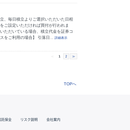
立、毎日積立よりご選択いただいた日程
立をご設定いただければ買付が行われま
定いただいている場合、積立代金を証券コ
をご利用の場合】 引落日...
詳細表示
≪
1
2
≫
TOPへ
信託保全
リスク説明
会社案内