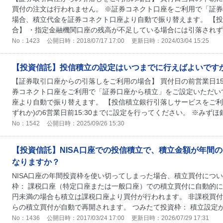
買付の注文は行われません。 ※証券コネクト口座をご利用で「証
場合、積立代金を証券コネクト口座より自動で振り替えます。 【
合】 ・指定金融機関口座の残高が不足している場合には引落されず、
No：1423
公開日時：2018/07/17 17:00
更新日時：2024/03/04 15:25
【投資信託】投信積立の設定はいつまでに行えばよいです
【証券取引口座からの引落しをご利用の場合】 買付日の前営業日15
券コネクト口座をご利用で「証券口座から積立」をご設定いただい
座より自動で振り替えます。 【投信積立銀行引落しサービスをご利用
ずれか)の6営業日前15:30までに設定を行ってください。 ※みずほ銀
No：1542
公開日時：2025/09/26 15:30
【投資信託】NISA口座での投信積立で、積立金額が年間の
なりますか？
NISA口座の年間投資枠を使い切ってしまった場合、積立買付につ
枠： 課税口座（特定口座または一般口座）での積立買付に自動的に
円未満の場合も積立は課税口座より買付が行われます。 非課税買付
らの積立買付が自動で再開されます。 つみたて投資枠： 積立設定が
No：1436
公開日時：2017/03/24 17:00
更新日時：2026/07/29 17:31