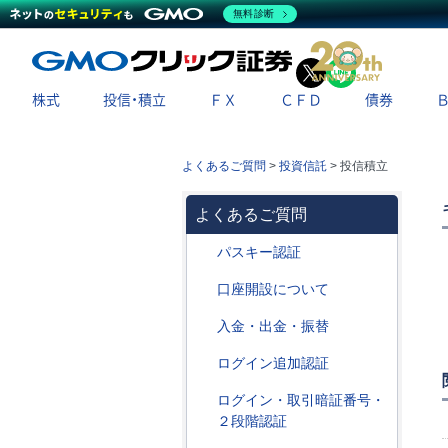
無料診断
X
LINE
株式
投信・積立
ＦＸ
ＣＦＤ
債券
よくあるご質問
>
投資信託
>
投信積立
よくあるご質問
パスキー認証
口座開設について
入金・出金・振替
ログイン追加認証
ログイン・取引暗証番号・
２段階認証