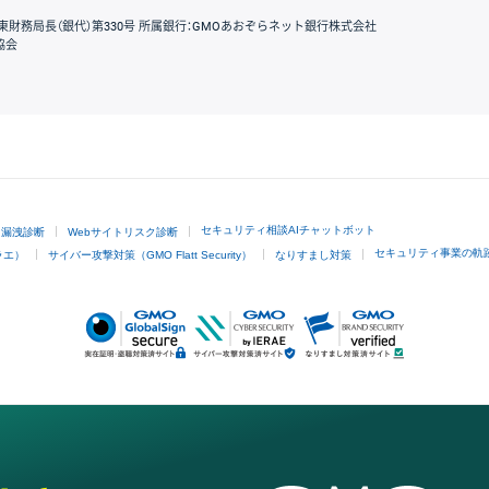
東財務局長（銀代）第330号 所属銀行：GMOあおぞらネット銀行株式会社
協会
GMOクリック証券
セキュリティ相談AIチャットボット
ド漏洩診断
Webサイトリスク診断
セキュリティ事業の軌
ラエ）
サイバー攻撃対策（GMO Flatt Security）
なりすまし対策