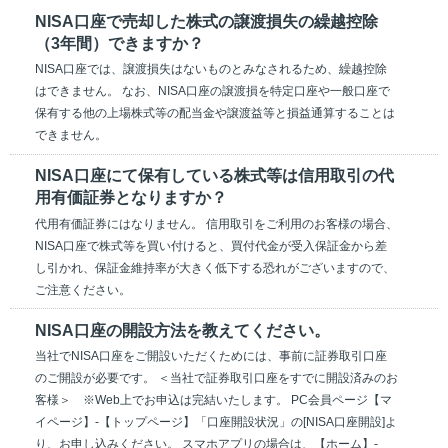
NISA口座で売却した株式の譲渡損失の繰越控除
（3年間）できますか？
NISA口座では、譲渡損失はないものとみなされるため、繰越控除
はできません。 なお、NISA口座の譲渡損を特定口座や一般口座で
保有する他の上場株式等の配当金や譲渡益等と損益通算することは
できません。
NISA口座にて保有している株式等は信用取引の代
用有価証券となりますか？
代用有価証券にはなりません。 信用取引をご利用のお客様の場合、
NISA口座で株式等を買い付けると、買付代金が受入保証金から差
し引かれ、保証金維持率が大きく低下する恐れがございますので、
ご注意ください。
NISA口座の開設方法を教えてください。
当社でNISA口座をご開設いただくためには、事前に証券取引口座
のご開設が必要です。 ＜当社で証券取引口座をすでに開設済みのお
客様＞ ※Web上でお申込は完結いたします。 PC会員ページ【マ
イページ】-【トップページ】「口座開設状況」の[NISA口座開設]よ
り、お申し込みください。 スマホアプリの場合は、【ホーム】-