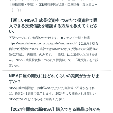
【登録情報・申請】-【口座開設申込状況・口座区分・加入者コー
ド】「口...
【新しいNISA】成長投資枠･つみたて投資枠で購
入できる投資信託を確認する方法を教えてくださ
い。
下記ページにてご確認いただけます。 ■ファンド一覧・検索
https://www.click-sec.com/corp/guide/fund/search/ 【ご注意】投資
信託の分配金について 当社ではNISAつみたて投資枠での分配金の
受取方法は「再投資」のみです。 「受取」はご選択いただけませ
ん。 NISA（成長投資枠・つみたて投資枠）で、「再投資」をご設
定いた...
NISA口座の開設にはどれくらいの期間がかかりま
すか？
NISA口座の開設は、お申込みいただいた書類等に不備がなけれ
ば、通常2～3週間で完了します。 2024年より開始される新しい
NISAについてはこちらをご確認ください。
【2024年開始の新NISA】購入できる商品は何があ