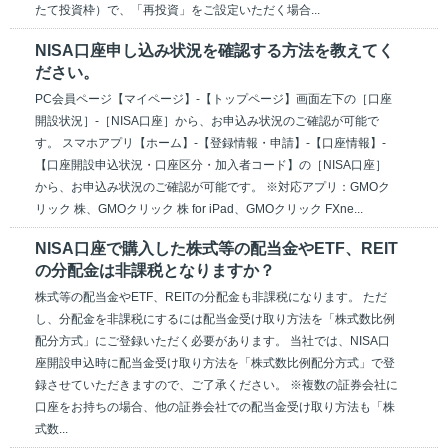
たて投資枠）で、「再投資」をご設定いただく場合...
NISA口座申し込み状況を確認する方法を教えてく
ださい。
PC会員ページ【マイページ】-【トップページ】画面左下の［口座
開設状況］-［NISA口座］から、お申込み状況のご確認が可能で
す。 スマホアプリ【ホーム】-【登録情報・申請】-【口座情報】-
【口座開設申込状況・口座区分・加入者コード】の［NISA口座］
から、お申込み状況のご確認が可能です。 ※対応アプリ：GMOク
リック 株、GMOクリック 株 for iPad、GMOクリック FXne...
NISA口座で購入した株式等の配当金やETF、REIT
の分配金は非課税となりますか？
株式等の配当金やETF、REITの分配金も非課税になります。 ただ
し、分配金を非課税にするには配当金受け取り方法を「株式数比例
配分方式」にご登録いただく必要があります。 当社では、NISA口
座開設申込時に配当金受け取り方法を「株式数比例配分方式」で登
録させていただきますので、ご了承ください。 ※複数の証券会社に
口座をお持ちの場合、他の証券会社での配当金受け取り方法も「株
式数...