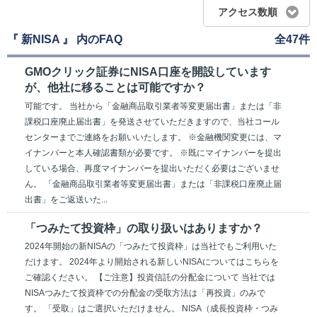
アクセス数順
『 新NISA 』 内のFAQ
全47件
GMOクリック証券にNISA口座を開設しています
が、他社に移ることは可能ですか？
可能です。 当社から「金融商品取引業者等変更届出書」または「非
課税口座廃止届出書」を発送させていただきますので、当社コール
センターまでご連絡をお願いいたします。 ※金融機関変更には、マ
イナンバーと本人確認書類が必要です。 ※既にマイナンバーを提出
している場合、再度マイナンバーを提出いただく必要はございませ
ん。 「金融商品取引業者等変更届出書」または「非課税口座廃止届
出書」をご返送いた...
「つみたて投資枠」の取り扱いはありますか？
2024年開始の新NISAの「つみたて投資枠」は当社でもご利用いた
だけます。 2024年より開始される新しいNISAについてはこちらを
ご確認ください。 【ご注意】投資信託の分配金について 当社では
NISAつみたて投資枠での分配金の受取方法は「再投資」のみで
す。 「受取」はご選択いただけません。 NISA（成長投資枠・つみ