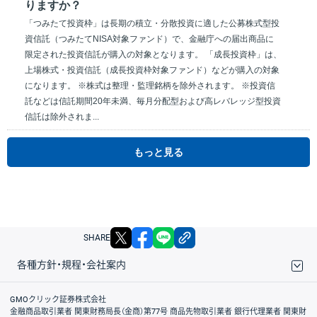
りますか？
「つみたて投資枠」は長期の積立・分散投資に適した公募株式型投
資信託（つみたてNISA対象ファンド）で、金融庁への届出商品に
限定された投資信託が購入の対象となります。 「成長投資枠」は、
上場株式・投資信託（成長投資枠対象ファンド）などが購入の対象
になります。 ※株式は整理・監理銘柄を除外されます。 ※投資信
託などは信託期間20年未満、毎月分配型および高レバレッジ型投資
信託は除外されま...
もっと見る
X
facebook
LINE
リンクをコピー
SHARE
各種方針・規程・会社案内
取引規程・約款
サイトマップ
その他のご案内
個人情報保護方針
最良執行方針
サイトのご利用について
ディスクレイマー
信託保全
リスク説明
会社案内
GMOクリック証券株式会社
金融商品取引業者 関東財務局長（金商）第77号 商品先物取引業者 銀行代理業者 関東財