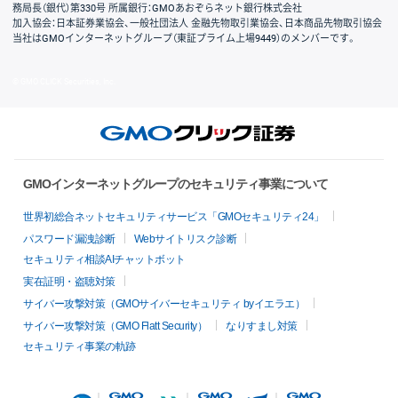
務局長（銀代）第330号 所属銀行：GMOあおぞらネット銀行株式会社
加入協会：日本証券業協会、一般社団法人 金融先物取引業協会、日本商品先物取引協会
当社はGMOインターネットグループ（東証プライム上場9449）のメンバーです。
© GMO CLICK Securities, Inc.
GMOインターネットグループのセキュリティ事業について
世界初総合ネットセキュリティサービス「GMOセキュリティ24」
パスワード漏洩診断
Webサイトリスク診断
セキュリティ相談AIチャットボット
実在証明・盗聴対策
サイバー攻撃対策（GMOサイバーセキュリティ byイエラエ）
サイバー攻撃対策（GMO Flatt Security）
なりすまし対策
セキュリティ事業の軌跡