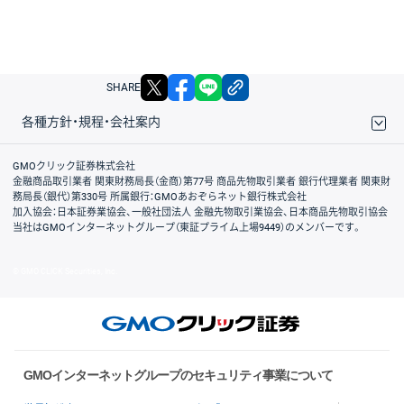
X
facebook
LINE
リンクをコピー
SHARE
各種方針・規程・会社案内
取引規程・約款
サイトマップ
その他のご案内
個人情報保護方針
最良執行方針
サイトのご利用について
ディスクレイマー
信託保全
リスク説明
会社案内
GMOクリック証券株式会社
金融商品取引業者 関東財務局長（金商）第77号 商品先物取引業者 銀行代理業者 関東財
務局長（銀代）第330号 所属銀行：GMOあおぞらネット銀行株式会社
加入協会：日本証券業協会、一般社団法人 金融先物取引業協会、日本商品先物取引協会
当社はGMOインターネットグループ（東証プライム上場9449）のメンバーです。
© GMO CLICK Securities, Inc.
GMOインターネットグループのセキュリティ事業について