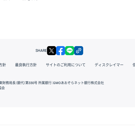
X
facebook
LINE
リンクをコピー
SHARE
方針
最良執行方針
サイトのご利用について
ディスクレイマー
東財務局長（銀代）第330号 所属銀行：GMOあおぞらネット銀行株式会社
協会
GMOクリック証券