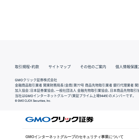
取引規程・約款
サイトマップ
その他のご案内
個人情報保護
GMOクリック証券株式会社
金融商品取引業者 関東財務局長（金商）第77号 商品先物取引業者 銀行代理業者 関
加入協会：日本証券業協会、一般社団法人 金融先物取引業協会、日本商品先物取引
当社はGMOインターネットグループ（東証プライム上場9449）のメンバーです。
© GMO CLICK Securities, Inc.
GMOインターネットグループのセキュリティ事業について