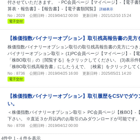
付させていただきます。 ・PC会員ページ【マイページ】-【電子書
算表・報告書】-【報告書】-【電子書類閲覧】
詳細表示
No：2029
公開日時：2019/04/12 00:00
更新日時：2021/12/10 15:24
電子交付
【株価指数バイナリーオプション】取引残高報告書の見方
株価指数バイナリーオプション取引の取引残高報告書の見方につき
バイナリーオプション取引＞ (1)PC会員ページ【マイページ】-【電
「株BO取引」の［閲覧する］をクリックしてください。 (3)表示
「株BO取引残高報告書」にしたうえで、［検索］をクリックしてくだ
No：8736
公開日時：2019/04/25 16:00
更新日時：2025/05/21 14:20
電子交付
【株価指数バイナリーオプション】取引履歴をCSVでダウ
い。
＜株価指数バイナリーオプション取引＞ PC会員ページ【株BO】
下さい。 ※直近３か月以内のお取引のみダウンロードが可能です
No：8708
公開日時：2019/04/12 00:00
4件中 1 - 4 件を表示