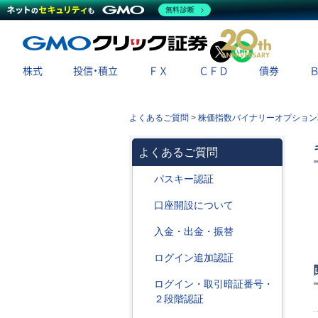
無料診断
X
LINE
株式
投信・積立
ＦＸ
ＣＦＤ
債券
よくあるご質問
>
株価指数バイナリーオプション
よくあるご質問
パスキー認証
口座開設について
入金・出金・振替
ログイン追加認証
ログイン・取引暗証番号・
２段階認証