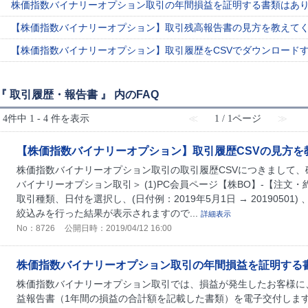
株価指数バイナリーオプション取引の年間損益を証明する書類はあ
【株価指数バイナリーオプション】取引残高報告書の見方を教えて
【株価指数バイナリーオプション】取引履歴をCSVでダウンロード
『 取引履歴・報告書 』 内のFAQ
4件中 1 - 4 件を表示
≪
1 / 1ページ
≫
【株価指数バイナリーオプション】取引履歴CSVの見方を
株価指数バイナリーオプション取引の取引履歴CSVにつきまして、
バイナリーオプション取引＞ (1)PC会員ページ【株BO】-【注文・
取引種類、日付を選択し、(日付例：2019年5月1日 → 20190501
絞込みを行った結果が表示されますので...
詳細表示
No：8726
公開日時：2019/04/12 16:00
株価指数バイナリーオプション取引の年間損益を証明する
株価指数バイナリーオプション取引では、損益が発生したお客様に
益報告書（1年間の損益の合計額を記載した書類）を電子交付します