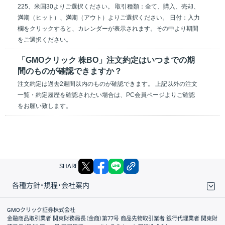
225、米国30よりご選択ください。 取引種類：全て、購入、売却、
満期（ヒット）、満期（アウト）よりご選択ください。 日付：入力
欄をクリックすると、カレンダーが表示されます。その中より期間
をご選択ください。
「GMOクリック 株BO」注文約定はいつまでの期
間のものが確認できますか？
注文約定は過去2週間以内のものが確認できます。 上記以外の注文
一覧・約定履歴を確認されたい場合は、PC会員ページよりご確認
をお願い致します。
X
facebook
LINE
リンクをコピー
SHARE
各種方針・規程・会社案内
取引規程・約款
サイトマップ
その他のご案内
個人情報保護方針
最良執行方針
サイトのご利用について
ディスクレイマー
信託保全
リスク説明
会社案内
GMOクリック証券株式会社
金融商品取引業者 関東財務局長（金商）第77号 商品先物取引業者 銀行代理業者 関東財