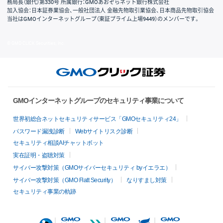
務局長（銀代）第330号 所属銀行：GMOあおぞらネット銀行株式会社
加入協会：日本証券業協会、一般社団法人 金融先物取引業協会、日本商品先物取引協会
当社はGMOインターネットグループ（東証プライム上場9449）のメンバーです。
© GMO CLICK Securities, Inc.
GMOインターネットグループのセキュリティ事業について
世界初総合ネットセキュリティサービス「GMOセキュリティ24」
パスワード漏洩診断
Webサイトリスク診断
セキュリティ相談AIチャットボット
実在証明・盗聴対策
サイバー攻撃対策（GMOサイバーセキュリティ byイエラエ）
サイバー攻撃対策（GMO Flatt Security）
なりすまし対策
セキュリティ事業の軌跡