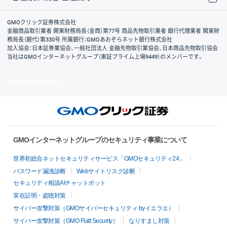
取引規程・約款
サイトマップ
その他のご案内
個人情報保護方針
最良執行方針
サイトのご利用について
ディスクレイマー
信託保全
リスク説明
会社案内
GMOクリック証券株式会社
金融商品取引業者 関東財務局長（金商）第77号 商品先物取引業者 銀行代理業者 関東財
務局長（銀代）第330号 所属銀行：GMOあおぞらネット銀行株式会社
加入協会：日本証券業協会、一般社団法人 金融先物取引業協会、日本商品先物取引協会
当社はGMOインターネットグループ（東証プライム上場9449）のメンバーです。
© GMO CLICK Securities, Inc.
GMOインターネットグループのセキュリティ事業について
世界初総合ネットセキュリティサービス「GMOセキュリティ24」
パスワード漏洩診断
Webサイトリスク診断
セキュリティ相談AIチャットボット
実在証明・盗聴対策
サイバー攻撃対策（GMOサイバーセキュリティ byイエラエ）
サイバー攻撃対策（GMO Flatt Security）
なりすまし対策