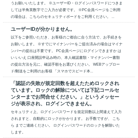
うお願いいたします。 ※ユーザーID・ログインパスワードにつきま
しては半角英数字でご入力が必要です。 ※PC会員ページをご利用
の場合は、こちらのセキュリティボードをご利用ください。 ...
ユーザーIDが分かりません。
以下をご参照いただき、お客様のご都合に合う方法で、お手続きを
お願いします。 ※すでにマイナンバーをご提出済みの場合はマイナ
ンバーの提出は不要です。 PC会員ページにログインできますか は
い いいえ 口座開設申込み時の、本人確認書類・マイナンバー書類
の提出方法を元に、確認手順をお選びください。 WEBアップロー
ド/郵送をご利用のお客様 「スマホでスピード本...
「認証の失敗が規定回数を超えたためロックされ
ています。ロックの解除については下記コールセ
ンターまでお問合せください。」というメッセー
ジが表示され、ログインできません。
セキュリティ上、ログインパスワードを規定回数以上間違えて入力
されますと、自動的にロックがかかります。 お手数ですが、 こち
ら までご連絡ください。 ログインパスワードのロックを解除いた
します。