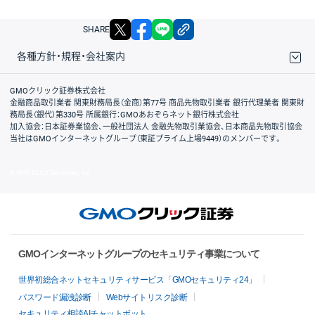
X
facebook
LINE
リンクをコピー
SHARE
各種方針・規程・会社案内
取引規程・約款
サイトマップ
その他のご案内
個人情報保護方針
最良執行方針
サイトのご利用について
ディスクレイマー
信託保全
リスク説明
会社案内
GMOクリック証券株式会社
金融商品取引業者 関東財務局長（金商）第77号 商品先物取引業者 銀行代理業者 関東財
務局長（銀代）第330号 所属銀行：GMOあおぞらネット銀行株式会社
加入協会：日本証券業協会、一般社団法人 金融先物取引業協会、日本商品先物取引協会
当社はGMOインターネットグループ（東証プライム上場9449）のメンバーです。
© GMO CLICK Securities, Inc.
GMOインターネットグループのセキュリティ事業について
世界初総合ネットセキュリティサービス「GMOセキュリティ24」
パスワード漏洩診断
Webサイトリスク診断
セキュリティ相談AIチャットボット