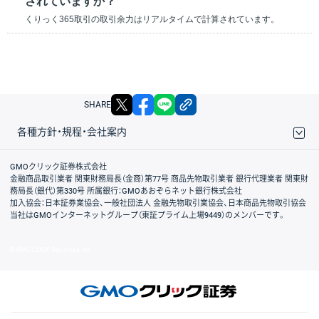
されていますか？
くりっく365取引の取引余力はリアルタイムで計算されています。
X
facebook
LINE
リンクをコピー
SHARE
各種方針・規程・会社案内
取引規程・約款
サイトマップ
その他のご案内
個人情報保護方針
最良執行方針
サイトのご利用について
ディスクレイマー
信託保全
リスク説明
会社案内
GMOクリック証券株式会社
金融商品取引業者 関東財務局長（金商）第77号 商品先物取引業者 銀行代理業者 関東財
務局長（銀代）第330号 所属銀行：GMOあおぞらネット銀行株式会社
加入協会：日本証券業協会、一般社団法人 金融先物取引業協会、日本商品先物取引協会
当社はGMOインターネットグループ（東証プライム上場9449）のメンバーです。
© GMO CLICK Securities, Inc.