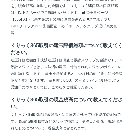
を、現金残高に加味した金額です。 くりっく365口座の口座残高
は、以下のページでご確認いただけます。 ■PC会員ページ
【365FX】-【余力確認】の順に画面を進める ■スマホアプリ
GMOクリック 365 ①画面左下の「ホーム」をタップ ②「余力確
認...
くりっく365取引の建玉評価総額について教えてく
ださい。
建玉評価総額は未決済建玉評価損益と累計スワップの合計です。 ※
累計スワップとは、未決済の建玉に付与されたスワップポイントの
合計額を指します。 建玉を決済すると、受渡日の朝（※）に出金指
示が可能となります。 ※月曜：6:00、火～金：7:45（夏時間6:45）
受渡日につきましては、こちらをご確認ください。
くりっく365取引の現金残高について教えてくださ
い。
くりっく365取引の現金残高とは口座内に残っている現在の金額で
す。 既決済取引損益及びスワップ損益は、受渡日が到来し現金化さ
れたものについては、現金残高に含まれます。