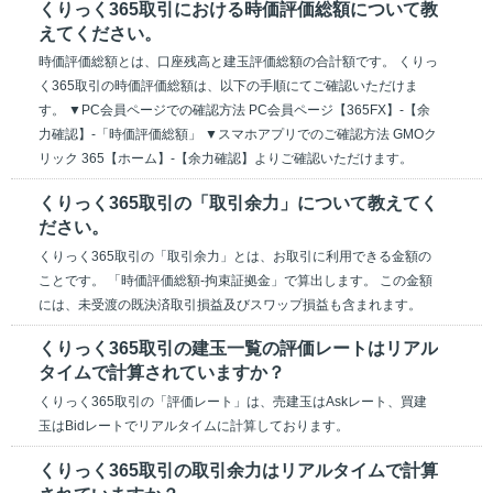
くりっく365取引における時価評価総額について教
えてください。
時価評価総額とは、口座残高と建玉評価総額の合計額です。 くりっ
く365取引の時価評価総額は、以下の手順にてご確認いただけま
す。 ▼PC会員ページでの確認方法 PC会員ページ【365FX】-【余
力確認】-「時価評価総額」 ▼スマホアプリでのご確認方法 GMOク
リック 365【ホーム】-【余力確認】よりご確認いただけます。
くりっく365取引の「取引余力」について教えてく
ださい。
くりっく365取引の「取引余力」とは、お取引に利用できる金額の
ことです。 「時価評価総額-拘束証拠金」で算出します。 この金額
には、未受渡の既決済取引損益及びスワップ損益も含まれます。
くりっく365取引の建玉一覧の評価レートはリアル
タイムで計算されていますか？
くりっく365取引の「評価レート」は、売建玉はAskレート、買建
玉はBidレートでリアルタイムに計算しております。
くりっく365取引の取引余力はリアルタイムで計算