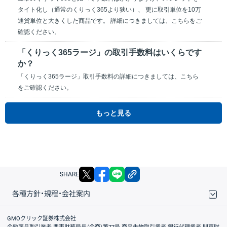
タイト化し（通常のくりっく365より狭い）、 更に取引単位を10万
通貨単位と大きくした商品です。 詳細につきましては、こちらをご
確認ください。
「くりっく365ラージ」の取引手数料はいくらです
か？
「くりっく365ラージ」取引手数料の詳細につきましては、こちら
をご確認ください。
もっと見る
X
facebook
LINE
リンクをコピー
SHARE
各種方針・規程・会社案内
取引規程・約款
サイトマップ
その他のご案内
個人情報保護方針
最良執行方針
サイトのご利用について
ディスクレイマー
信託保全
リスク説明
会社案内
GMOクリック証券株式会社