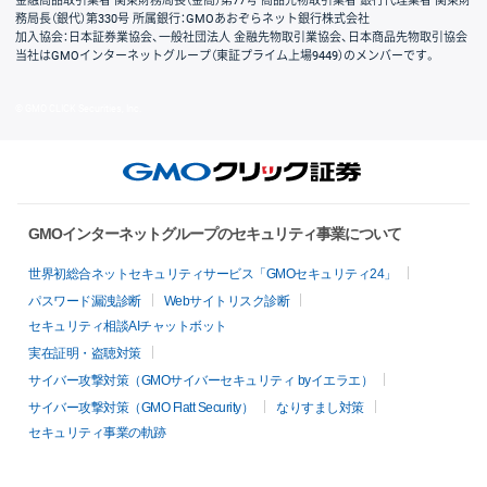
金融商品取引業者 関東財務局長（金商）第77号 商品先物取引業者 銀行代理業者 関東財
務局長（銀代）第330号 所属銀行：GMOあおぞらネット銀行株式会社
加入協会：日本証券業協会、一般社団法人 金融先物取引業協会、日本商品先物取引協会
当社はGMOインターネットグループ（東証プライム上場9449）のメンバーです。
© GMO CLICK Securities, Inc.
GMOインターネットグループのセキュリティ事業について
世界初総合ネットセキュリティサービス「GMOセキュリティ24」
パスワード漏洩診断
Webサイトリスク診断
セキュリティ相談AIチャットボット
実在証明・盗聴対策
サイバー攻撃対策（GMOサイバーセキュリティ byイエラエ）
サイバー攻撃対策（GMO Flatt Security）
なりすまし対策
セキュリティ事業の軌跡