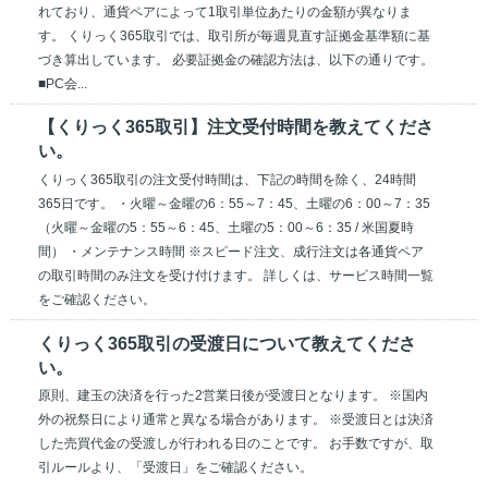
れており、通貨ペアによって1取引単位あたりの金額が異なりま
す。 くりっく365取引では、取引所が毎週見直す証拠金基準額に基
づき算出しています。 必要証拠金の確認方法は、以下の通りです。
■PC会...
【くりっく365取引】注文受付時間を教えてくださ
い。
くりっく365取引の注文受付時間は、下記の時間を除く、24時間
365日です。 ・火曜～金曜の6：55～7：45、土曜の6：00～7：35
（火曜～金曜の5：55～6：45、土曜の5：00～6：35 / 米国夏時
間） ・メンテナンス時間 ※スピード注文、成行注文は各通貨ペア
の取引時間のみ注文を受け付けます。 詳しくは、サービス時間一覧
をご確認ください。
くりっく365取引の受渡日について教えてくださ
い。
原則、建玉の決済を行った2営業日後が受渡日となります。 ※国内
外の祝祭日により通常と異なる場合があります。 ※受渡日とは決済
した売買代金の受渡しが行われる日のことです。 お手数ですが、取
引ルールより、「受渡日」をご確認ください。