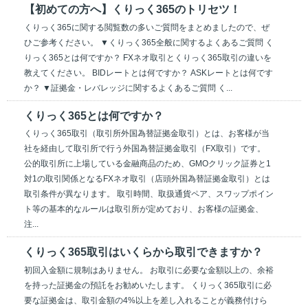
【初めての方へ】くりっく365のトリセツ！
くりっく365に関する閲覧数の多いご質問をまとめましたので、ぜ
ひご参考ください。 ▼くりっく365全般に関するよくあるご質問 く
りっく365とは何ですか？ FXネオ取引とくりっく365取引の違いを
教えてください。 BIDレートとは何ですか？ ASKレートとは何です
か？ ▼証拠金・レバレッジに関するよくあるご質問 く...
くりっく365とは何ですか？
くりっく365取引（取引所外国為替証拠金取引）とは、お客様が当
社を経由して取引所で行う外国為替証拠金取引（FX取引）です。
公的取引所に上場している金融商品のため、GMOクリック証券と1
対1の取引関係となるFXネオ取引（店頭外国為替証拠金取引）とは
取引条件が異なります。 取引時間、取扱通貨ペア、スワップポイン
ト等の基本的なルールは取引所が定めており、お客様の証拠金、
注...
くりっく365取引はいくらから取引できますか？
初回入金額に規制はありません。 お取引に必要な金額以上の、余裕
を持った証拠金の預託をお勧めいたします。 くりっく365取引に必
要な証拠金は、取引金額の4%以上を差し入れることが義務付けら