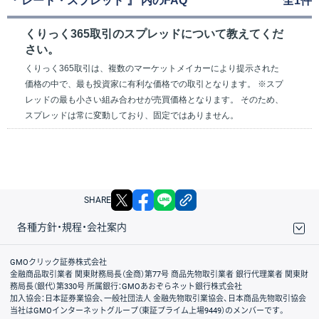
『 レート・スプレッド 』 内のFAQ
全1件
くりっく365取引のスプレッドについて教えてくだ
さい。
くりっく365取引は、複数のマーケットメイカーにより提示された
価格の中で、最も投資家に有利な価格での取引となります。 ※スプ
レッドの最も小さい組み合わせが売買価格となります。 そのため、
スプレッドは常に変動しており、固定ではありません。
X
facebook
LINE
リンクをコピー
SHARE
各種方針・規程・会社案内
取引規程・約款
サイトマップ
その他のご案内
個人情報保護方針
最良執行方針
サイトのご利用について
ディスクレイマー
信託保全
リスク説明
会社案内
GMOクリック証券株式会社
金融商品取引業者 関東財務局長（金商）第77号 商品先物取引業者 銀行代理業者 関東財
務局長（銀代）第330号 所属銀行：GMOあおぞらネット銀行株式会社
加入協会：日本証券業協会、一般社団法人 金融先物取引業協会、日本商品先物取引協会
当社はGMOインターネットグループ（東証プライム上場9449）のメンバーです。