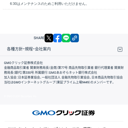
6:30はメンテナンスのためご利用いただけません。
X
facebook
LINE
リンクをコピー
SHARE
各種方針・規程・会社案内
取引規程・約款
サイトマップ
その他のご案内
個人情報保護方針
最良執行方針
サイトのご利用について
ディスクレイマー
信託保全
リスク説明
会社案内
GMOクリック証券株式会社
金融商品取引業者 関東財務局長（金商）第77号 商品先物取引業者 銀行代理業者 関東財
務局長（銀代）第330号 所属銀行：GMOあおぞらネット銀行株式会社
加入協会：日本証券業協会、一般社団法人 金融先物取引業協会、日本商品先物取引協会
当社はGMOインターネットグループ（東証プライム上場9449）のメンバーです。
© GMO CLICK Securities, Inc.