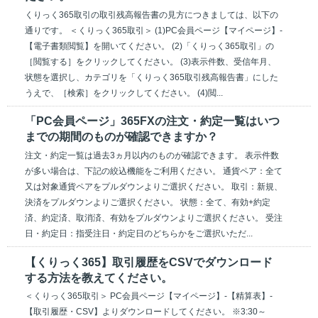
くりっく365取引の取引残高報告書の見方につきましては、以下の
通りです。 ＜くりっく365取引＞ (1)PC会員ページ【マイページ】-
【電子書類閲覧】を開いてください。 (2)「くりっく365取引」の
［閲覧する］をクリックしてください。 (3)表示件数、受信年月、
状態を選択し、カテゴリを「くりっく365取引残高報告書」にした
うえで、［検索］をクリックしてください。 (4)閲...
「PC会員ページ」365FXの注文・約定一覧はいつ
までの期間のものが確認できますか？
注文・約定一覧は過去3ヵ月以内のものが確認できます。 表示件数
が多い場合は、下記の絞込機能をご利用ください。 通貨ペア：全て
又は対象通貨ペアをプルダウンよりご選択ください。 取引：新規、
決済をプルダウンよりご選択ください。 状態：全て、有効+約定
済、約定済、取消済、有効をプルダウンよりご選択ください。 受注
日・約定日：指受注日・約定日のどちらかをご選択いただ...
【くりっく365】取引履歴をCSVでダウンロード
する方法を教えてください。
＜くりっく365取引＞ PC会員ページ【マイページ】-【精算表】-
【取引履歴・CSV】よりダウンロードしてください。 ※3:30～