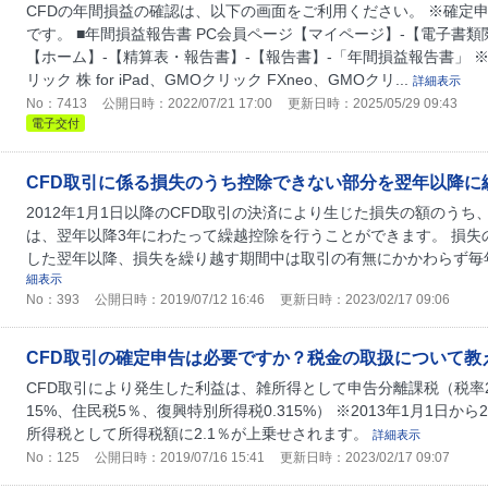
CFDの年間損益の確認は、以下の画面をご利用ください。 ※確定
です。 ■年間損益報告書 PC会員ページ【マイページ】-【電子書類
【ホーム】-【精算表・報告書】-【報告書】-「年間損益報告書」 ※
リック 株 for iPad、GMOクリック FXneo、GMOクリ...
詳細表示
No：7413
公開日時：2022/07/21 17:00
更新日時：2025/05/29 09:43
電子交付
CFD取引に係る損失のうち控除できない部分を翌年以降に
2012年1月1日以降のCFD取引の決済により生じた損失の額のう
は、翌年以降3年にわたって繰越控除を行うことができます。 損失
した翌年以降、損失を繰り越す期間中は取引の有無にかかわらず毎
細表示
No：393
公開日時：2019/07/12 16:46
更新日時：2023/02/17 09:06
CFD取引の確定申告は必要ですか？税金の取扱について教
CFD取引により発生した利益は、雑所得として申告分離課税（税率20
15%、住民税5％、復興特別所得税0.315%） ※2013年1月1日から
所得税として所得税額に2.1％が上乗せされます。
詳細表示
No：125
公開日時：2019/07/16 15:41
更新日時：2023/02/17 09:07