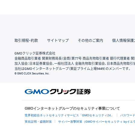
取引規程・約款
サイトマップ
その他のご案内
個人情報保護
GMOクリック証券株式会社
金融商品取引業者 関東財務局長（金商）第77号 商品先物取引業者 銀行代理業者 関
加入協会：日本証券業協会、一般社団法人 金融先物取引業協会、日本商品先物取引
当社はGMOインターネットグループ（東証プライム上場9449）のメンバーです。
© GMO CLICK Securities, Inc.
GMOインターネットグループのセキュリティ事業について
世界初総合ネットセキュリティサービス「GMOセキュリティ24」
パスワー
実在証明・盗聴対策
サイバー攻撃対策（GMOサイバーセキュリティ byイエ