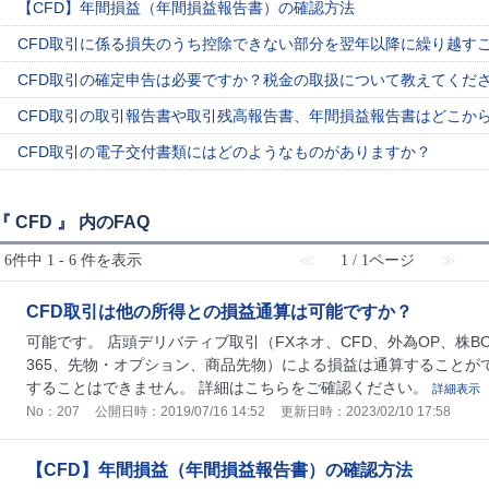
【CFD】年間損益（年間損益報告書）の確認方法
CFD取引に係る損失のうち控除できない部分を翌年以降に繰り越す
CFD取引の確定申告は必要ですか？税金の取扱について教えてくだ
CFD取引の取引報告書や取引残高報告書、年間損益報告書はどこか
CFD取引の電子交付書類にはどのようなものがありますか？
『 CFD 』 内のFAQ
6件中 1 - 6 件を表示
≪
1 / 1ページ
≫
CFD取引は他の所得との損益通算は可能ですか？
可能です。 店頭デリバティブ取引（FXネオ、CFD、外為OP、株
365、先物・オプション、商品先物）による損益は通算することが
することはできません。 詳細はこちらをご確認ください。
詳細表示
No：207
公開日時：2019/07/16 14:52
更新日時：2023/02/10 17:58
【CFD】年間損益（年間損益報告書）の確認方法