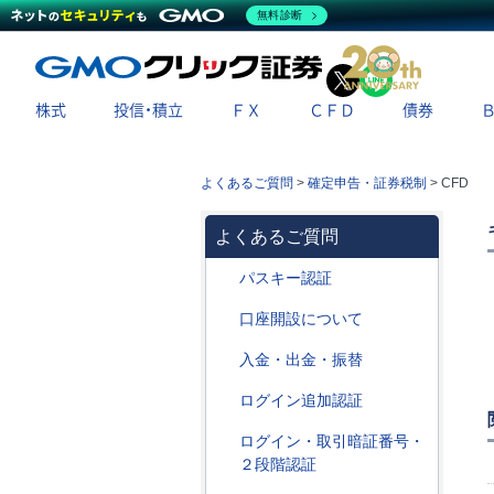
無料診断
X
LINE
株式
投信・積立
ＦＸ
ＣＦＤ
債券
よくあるご質問
>
確定申告・証券税制
>
CFD
よくあるご質問
パスキー認証
口座開設について
入金・出金・振替
ログイン追加認証
ログイン・取引暗証番号・
２段階認証