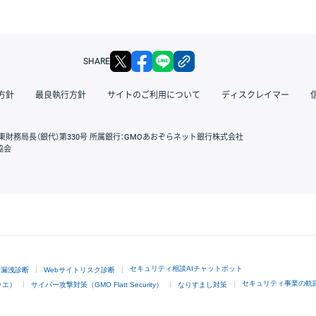
X
facebook
LINE
リンクをコピー
SHARE
方針
最良執行方針
サイトのご利用について
ディスクレイマー
東財務局長（銀代）第330号 所属銀行：GMOあおぞらネット銀行株式会社
協会
GMOクリック証券
セキュリティ相談AIチャットボット
ド漏洩診断
Webサイトリスク診断
セキュリティ事業の軌
ラエ）
サイバー攻撃対策（GMO Flatt Security）
なりすまし対策