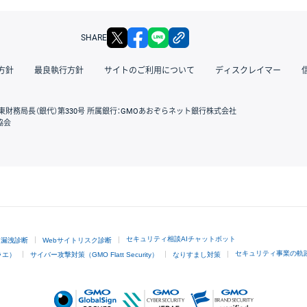
X
facebook
LINE
リンクをコピー
SHARE
方針
最良執行方針
サイトのご利用について
ディスクレイマー
東財務局長（銀代）第330号 所属銀行：GMOあおぞらネット銀行株式会社
協会
GMOクリック証券
セキュリティ相談AIチャットボット
ド漏洩診断
Webサイトリスク診断
セキュリティ事業の軌
ラエ）
サイバー攻撃対策（GMO Flatt Security）
なりすまし対策