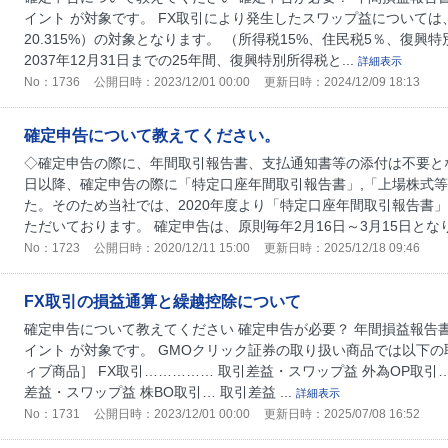
イント が対象です。 FX取引により発生したスワップ益について
20.315%）の対象となります。 （所得税15%、住民税5％、復興特別所
2037年12月31日までの25年間、復興特別所得税と...
詳細表示
No：1736
公開日時：2023/12/01 00:00
更新日時：2024/12/09 18:13
確定申告について教えてください。
◇確定申告の際に、年間取引報告書、支払通知書等の添付は不要となり
日以降、確定申告の際に「特定口座年間取引報告書」,「上場株式
た。そのため当社では、2020年度より「特定口座年間取引報告書
ただいております。 確定申告は、原則毎年2月16日～3月15日となりま
No：1723
公開日時：2020/12/11 15:00
更新日時：2025/12/18 09:46
FX取引の損益通算と繰越控除について
確定申告について教えてください 確定申告が必要？ 年間損益報告書
イント が対象です。 GMOクリック証券の取り扱い商品では以下
ィブ商品］ FX取引…………… 取引差益・スワップ益 外為OP取引…
差益・スワップ益 株BO取引… 取引差益 ...
詳細表示
No：1731
公開日時：2023/12/01 00:00
更新日時：2025/07/08 16:52