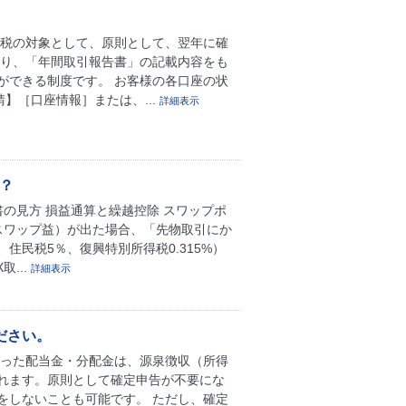
課税の対象として、原則として、翌年に確
たり、「年間取引報告書」の記載内容をも
ができる制度です。 お客様の各口座の状
】［口座情報］または、...
詳細表示
？
の見方 損益通算と繰越控除 スワップポ
スワップ益）が出た場合、「先物取引にか
、住民税5％、復興特別所得税0.315%）
...
詳細表示
ださい。
取った配当金・分配金は、源泉徴収（所得
行われます。原則として確定申告が不要にな
をしないことも可能です。 ただし、確定