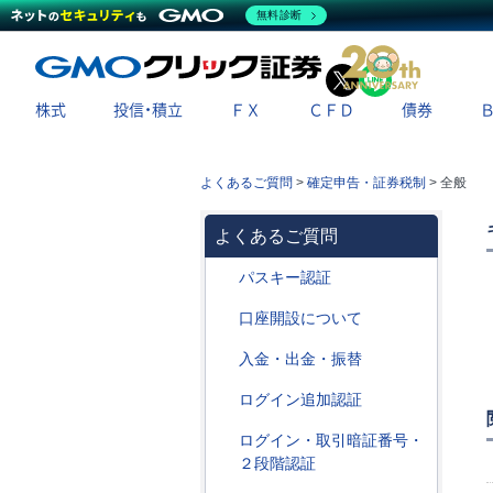
無料診断
X
LINE
株式
投信・積立
ＦＸ
ＣＦＤ
債券
よくあるご質問
>
確定申告・証券税制
>
全般
よくあるご質問
パスキー認証
口座開設について
入金・出金・振替
ログイン追加認証
ログイン・取引暗証番号・
２段階認証