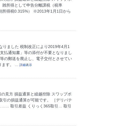
は、雑所得として申告分離課税（税率
得税0.315%） ※2013年1月1日から
ました 税制改正により2019年4月1
等支払通知書」等の添付が不要となりまし
」等の郵送を廃止し、電子交付とさせてい
す。 ...
詳細表示
の見方 損益通算と繰越控除 スワップポ
の取引の損益通算が可能です。 ［デリバテ
…… 取引差益 くりっく365取引… 取引