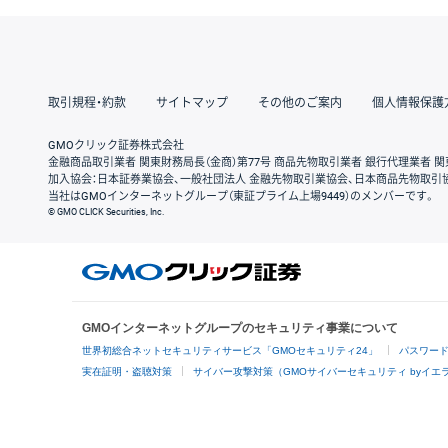
取引規程・約款
サイトマップ
その他のご案内
個人情報保護
GMOクリック証券株式会社
金融商品取引業者 関東財務局長（金商）第77号 商品先物取引業者 銀行代理業者 関
加入協会：日本証券業協会、一般社団法人 金融先物取引業協会、日本商品先物取引
当社はGMOインターネットグループ（東証プライム上場9449）のメンバーです。
© GMO CLICK Securities, Inc.
GMOインターネットグループのセキュリティ事業について
世界初総合ネットセキュリティサービス「GMOセキュリティ24」
パスワー
実在証明・盗聴対策
サイバー攻撃対策（GMOサイバーセキュリティ byイエ