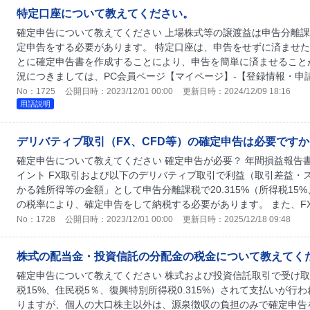
特定口座について教えてください。
確定申告について教えてください 上場株式等の譲渡益は申告分離
定申告をする必要があります。 特定口座は、申告をせずに済ませ
とに確定申告書を作成することにより、申告を簡単に済ませること
況につきましては、PC会員ページ【マイページ】-【登録情報・申請
No：1725
公開日時：2023/12/01 00:00
更新日時：2024/12/09 18:16
用語説明
デリバティブ取引（FX、CFD等）の確定申告は必要ですか
確定申告について教えてください 確定申告が必要？ 年間損益報告書
イント FX取引および以下のデリバティブ取引で利益（取引差益・
かる雑所得等の金額」として申告分離課税で20.315%（所得税15%
の税率により、確定申告をして納税する必要があります。 また、FX取
No：1728
公開日時：2023/12/01 00:00
更新日時：2025/12/18 09:48
株式の配当金・投資信託の分配金の税金について教えてく
確定申告について教えてください 株式および投資信託取引で受け
税15%、住民税5％、復興特別所得税0.315%）されて支払いが
りますが、個人の大口株主以外は、源泉徴収の負担のみで確定申告