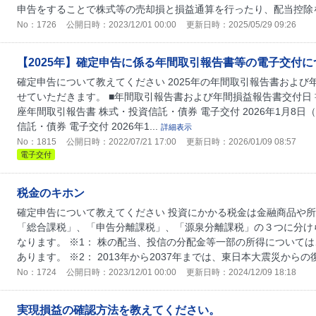
申告をすることで株式等の売却損と損益通算を行ったり、配当控除を受
No：1726
公開日時：2023/12/01 00:00
更新日時：2025/05/29 09:26
【2025年】確定申告に係る年間取引報告書等の電子交付に
確定申告について教えてください 2025年の年間取引報告書およ
せていただきます。 ■年間取引報告書および年間損益報告書交付日 書
座年間取引報告書 株式・投資信託・債券 電子交付 2026年1月8日
信託・債券 電子交付 2026年1...
詳細表示
No：1815
公開日時：2022/07/21 17:00
更新日時：2026/01/09 08:57
電子交付
税金のキホン
確定申告について教えてください 投資にかかる税金は金融商品や所
「総合課税」、「申告分離課税」、「源泉分離課税」の３つに分け
なります。 ※1： 株の配当、投信の分配金等一部の所得について
あります。 ※2： 2013年から2037年までは、東日本大震災からの復
No：1724
公開日時：2023/12/01 00:00
更新日時：2024/12/09 18:18
実現損益の確認方法を教えてください。