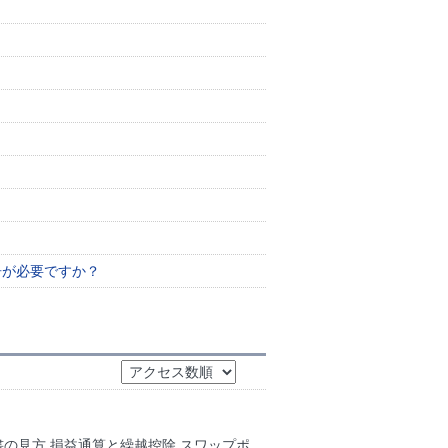
告が必要ですか？
の見方 損益通算と繰越控除 スワップポ