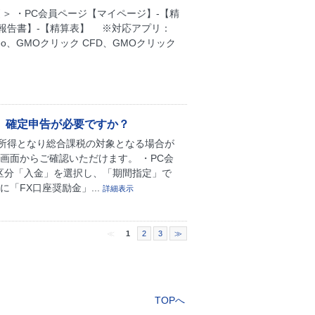
引＞ ・PC会員ページ【マイページ】-【精
・報告書】-【精算表】 ※対応アプリ：
neo、GMOクリック CFD、GMOクリック
、確定申告が必要ですか？
所得となり総合課税の対象となる場合が
画面からご確認いただけます。 ・PC会
引区分「入金」を選択し、「期間指定」で
「FX口座奨励金」...
詳細表示
≪
1
2
3
≫
TOPへ