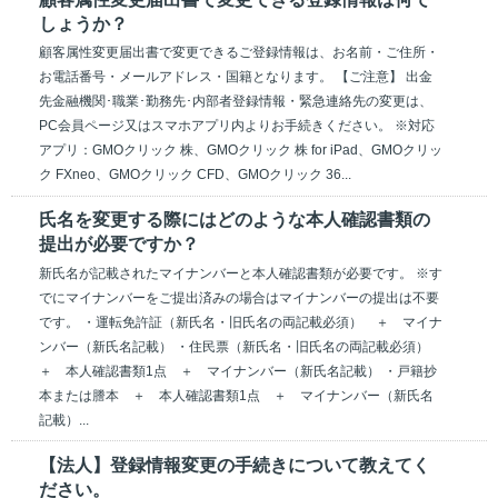
しょうか？
顧客属性変更届出書で変更できるご登録情報は、お名前・ご住所・
お電話番号・メールアドレス・国籍となります。 【ご注意】 出金
先金融機関･職業･勤務先･内部者登録情報・緊急連絡先の変更は、
PC会員ページ又はスマホアプリ内よりお手続きください。 ※対応
アプリ：GMOクリック 株、GMOクリック 株 for iPad、GMOクリッ
ク FXneo、GMOクリック CFD、GMOクリック 36...
氏名を変更する際にはどのような本人確認書類の
提出が必要ですか？
新氏名が記載されたマイナンバーと本人確認書類が必要です。 ※す
でにマイナンバーをご提出済みの場合はマイナンバーの提出は不要
です。 ・運転免許証（新氏名・旧氏名の両記載必須） ＋ マイナ
ンバー（新氏名記載） ・住民票（新氏名・旧氏名の両記載必須）
＋ 本人確認書類1点 ＋ マイナンバー（新氏名記載） ・戸籍抄
本または謄本 ＋ 本人確認書類1点 ＋ マイナンバー（新氏名
記載）...
【法人】登録情報変更の手続きについて教えてく
ださい。