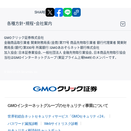
X
facebook
LINE
リンクをコピー
SHARE
各種方針・規程・会社案内
取引規程・約款
サイトマップ
その他のご案内
個人情報保護方針
最良執行方針
サイトのご利用について
ディスクレイマー
信託保全
リスク説明
会社案内
GMOクリック証券株式会社
金融商品取引業者 関東財務局長（金商）第77号 商品先物取引業者 銀行代理業者 関東財
務局長（銀代）第330号 所属銀行：GMOあおぞらネット銀行株式会社
加入協会：日本証券業協会、一般社団法人 金融先物取引業協会、日本商品先物取引協会
当社はGMOインターネットグループ（東証プライム上場9449）のメンバーです。
© GMO CLICK Securities, Inc.
GMOインターネットグループのセキュリティ事業について
世界初総合ネットセキュリティサービス「GMOセキュリティ24」
パスワード漏洩診断
Webサイトリスク診断
セキュリティ相談AIチャットボット