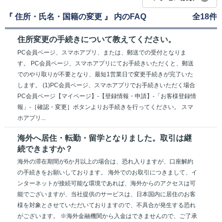
『 住所・氏名・国籍の変更 』 内のFAQ
全18件
住所変更の手続きについて教えてください。
PC会員ページ、スマホアプリ、または、郵送での受付となりま
す。 PC会員ページ、スマホアプリにてお手続きいただくと、郵送
でのやり取りが不要となり、最短1営業日で変更手続きが完了いた
します。 (1)PC会員ページ、スマホアプリでお手続きいただく場合
PC会員ページ【マイページ】-【登録情報・申請】-「お客様登録情
報」-［確認・変更］ボタンよりお手続きを行ってください。 スマ
ホアプリ...
海外へ居住・転勤・留学となりました。取引は継
続できますか？
海外の滞在期間が6か月以上の場合は、恐れ入りますが、口座解約
の手続きをお願いしております。 海外でのお取引につきまして、イ
ンターネットが接続可能な環境であれば、海外からのアクセスは可
能でございますが、当社提供のサービスは、日本国内に居住のお客
様を対象とさせていただいておりますので、不具合が発生する恐れ
がございます。 ※海外金融機関から入金はできませんので、ご了承