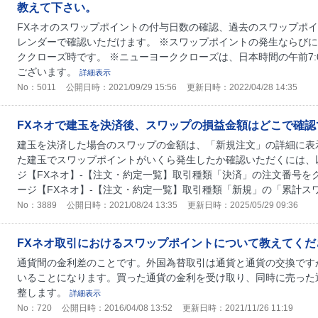
教えて下さい。
FXネオのスワップポイントの付与日数の確認、過去のスワップポ
レンダーで確認いただけます。 ※スワップポイントの発生ならび
ククローズ時です。 ※ニューヨーククローズは、日本時間の午前7:00
ございます。
詳細表示
No：5011
公開日時：2021/09/29 15:56
更新日時：2022/04/28 14:35
FXネオで建玉を決済後、スワップの損益金額はどこで確認
建玉を決済した場合のスワップの金額は、「新規注文」の詳細に表
た建玉でスワップポイントがいくら発生したか確認いただくには、以
ジ【FXネオ】-【注文・約定一覧】取引種類「決済」の注文番号を
ージ【FXネオ】-【注文・約定一覧】取引種類「新規」の「累計スワッ
No：3889
公開日時：2021/08/24 13:35
更新日時：2025/05/29 09:36
FXネオ取引におけるスワップポイントについて教えてくだ
通貨間の金利差のことです。外国為替取引は通貨と通貨の交換です
いることになります。買った通貨の金利を受け取り、同時に売った
整します。
詳細表示
No：720
公開日時：2016/04/08 13:52
更新日時：2021/11/26 11:19