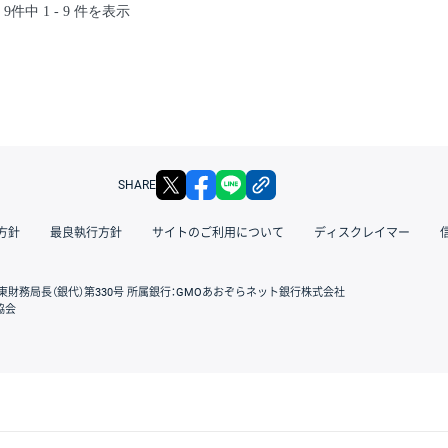
9件中 1 - 9 件を表示
X
facebook
LINE
リンクをコピー
SHARE
方針
最良執行方針
サイトのご利用について
ディスクレイマー
東財務局長（銀代）第330号 所属銀行：GMOあおぞらネット銀行株式会社
協会
GMOクリック証券