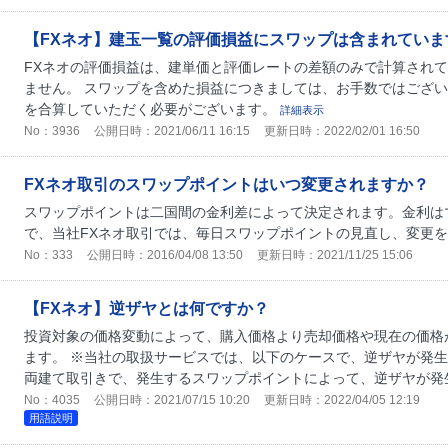
【FXネオ】建玉一覧の評価損益にスワップは含まれていま
FXネオの評価損益は、建単価と評価レートの差額のみで計算され
ません。 スワップを含めた損益につきましては、お手数ではござ
を合算していただく必要がございます。
詳細表示
No：3936
公開日時：2021/06/11 16:15
更新日時：2022/02/01 16:50
FXネオ取引のスワップポイントはいつ変更されますか？
スワップポイントは二国間の金利差によって決定されます。金利は
で、当社FXネオ取引では、毎日スワップポイントの見直し、変更
No：333
公開日時：2016/04/08 13:50
更新日時：2021/11/25 15:06
【FXネオ】逆ザヤとは何ですか？
投資対象の価格変動によって、購入価格より売却価格や現在の価格
ます。 ※当社の取扱サービスでは、以下のケースで、逆ザヤが発生
両建て取引きで、発生するスワップポイントによって、逆ザヤが発
No：4035
公開日時：2021/07/15 10:20
更新日時：2022/04/05 12:19
用語説明