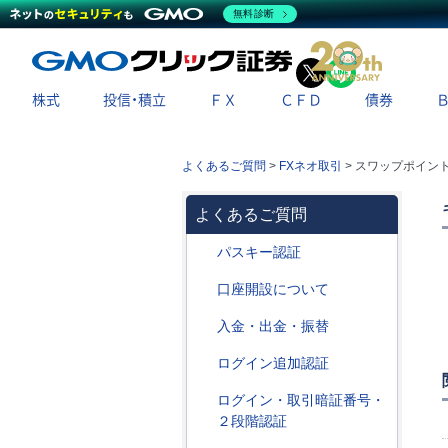
無料診断
X
LINE
株式
投信・積立
ＦＸ
ＣＦＤ
債券
よくあるご質問
>
FXネオ取引
>
スワップポイン
よくあるご質問
パスキー認証
口座開設について
入金・出金・振替
ログイン追加認証
ログイン・取引暗証番号・
２段階認証