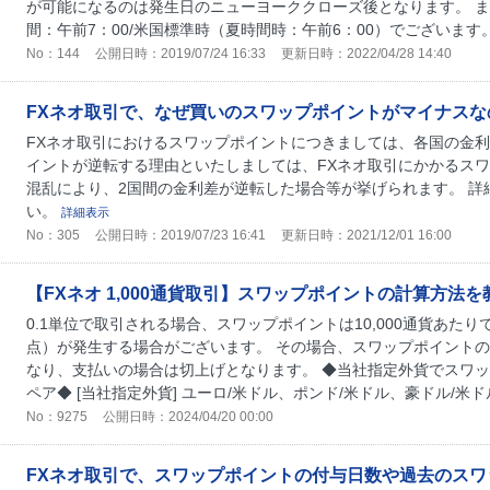
が可能になるのは発生日のニューヨーククローズ後となります。 
間：午前7：00/米国標準時（夏時間時：午前6：00）でございます。 
No：144
公開日時：2019/07/24 16:33
更新日時：2022/04/28 14:40
FXネオ取引で、なぜ買いのスワップポイントがマイナスな
FXネオ取引におけるスワップポイントにつきましては、各国の金利
イントが逆転する理由といたしましては、FXネオ取引にかかるス
混乱により、2国間の金利差が逆転した場合等が挙げられます。 詳
い。
詳細表示
No：305
公開日時：2019/07/23 16:41
更新日時：2021/12/01 16:00
【FXネオ 1,000通貨取引】スワップポイントの計算方法
0.1単位で取引される場合、スワップポイントは10,000通貨あた
点）が発生する場合がございます。 その場合、スワップポイント
なり、支払いの場合は切上げとなります。 ◆当社指定外貨でスワ
ペア◆ [当社指定外貨] ユーロ/米ドル、ポンド/米ドル、豪ドル/米ドル
No：9275
公開日時：2024/04/20 00:00
FXネオ取引で、スワップポイントの付与日数や過去のス