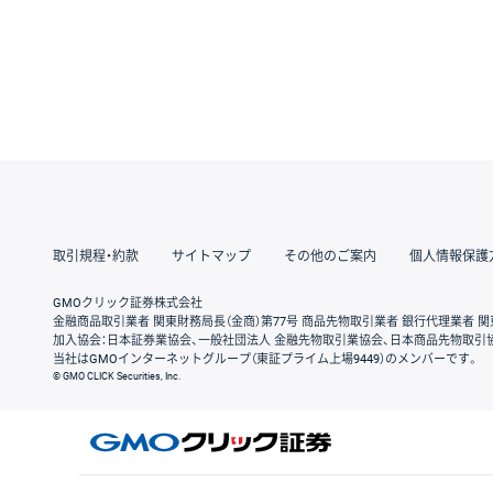
取引規程・約款
サイトマップ
その他のご案内
個人情報保護
GMOクリック証券株式会社
金融商品取引業者 関東財務局長（金商）第77号 商品先物取引業者 銀行代理業者 関
加入協会：日本証券業協会、一般社団法人 金融先物取引業協会、日本商品先物取引
当社はGMOインターネットグループ（東証プライム上場9449）のメンバーです。
© GMO CLICK Securities, Inc.