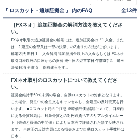
『 ロスカット・追加証拠金 』 内のFAQ
全13件
［FXネオ］追加証拠金の解消方法を教えてくださ
い。
FXネオ取引の追加証拠金の解消には、追加証拠金の「1.入金」また
は「2.建玉の全部又は一部の決済」の2通りの方法がございます。
解消方法 期日 1. 入金解消 追加証拠金以上の入金もしくは FXネオ
取引口座以外の口座からの振替 発生日の翌営業日 午前3時 2. 建玉
決済解消 全決済 保有建玉をす...
FXネオ取引のロスカットについて教えてくださ
い。
証拠金維持率50％未満の場合、自動ロスカットの対象となります。
この場合、発注中の全注文をキャンセルし、全建玉の反対売買を行
います。 ■ロスカット時のご注意 ※時価評価総額について、口座内
にある外貨残高は、対象外貨との対円通貨ペアのリアルタイムレー
ト（売値と買値の中間値）により日本円で評価された額で反映され
ます。 ※建玉の反対売買による損失および自動ロスカット手数料は
日本...