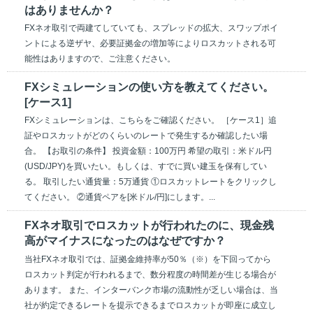
はありませんか？
FXネオ取引で両建てしていても、スプレッドの拡大、スワップポイ
ントによる逆ザヤ、必要証拠金の増加等によりロスカットされる可
能性はありますので、ご注意ください。
FXシミュレーションの使い方を教えてください。
[ケース1]
FXシミュレーションは、こちらをご確認ください。 ［ケース1］追
証やロスカットがどのくらいのレートで発生するか確認したい場
合。 【お取引の条件】 投資金額：100万円 希望の取引：米ドル円
(USD/JPY)を買いたい。もしくは、すでに買い建玉を保有してい
る。 取引したい通貨量：5万通貨 ①ロスカットレートをクリックし
てください。 ②通貨ペアを[米ドル/円]にします。...
FXネオ取引でロスカットが行われたのに、現金残
高がマイナスになったのはなぜですか？
当社FXネオ取引では、証拠金維持率が50％（※）を下回ってから
ロスカット判定が行われるまで、数分程度の時間差が生じる場合が
あります。 また、インターバンク市場の流動性が乏しい場合は、当
社が約定できるレートを提示できるまでロスカットが即座に成立し