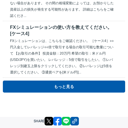
ない場合があります。 その間の相場変動によっては、お預かりした
資産以上の損失が発生する可能性があります。 詳細はこちらをご確
認くださ...
FXシミュレーションの使い方を教えてください。
[ケース4]
FXシミュレーションは、こちらをご確認ください。 ［ケース4］○○
円入金してレバレッジ○○倍で取引する場合の取引可能な数量につい
て 【お取引の条件】 投資金額：20万円 希望の取引：米ドル円
(USD/JPY)を買いたい。 レバレッジ：5倍で取引をしたい。 ①レバ
レッジ別建玉上限をクリックしてください。 ②レバレッジは5倍を
選択してください。 ③通貨ペアを[米ドル/円]...
もっと見る
X
facebook
LINE
リンクをコピー
SHARE