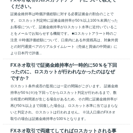
ください。
証拠金維持率は時価評価総額に対する必要証拠金の割合のことで
す。 ロスカット判定時に証拠金維持率が50％以上100％未満だった
お客様について、証拠金維持率がロスカット水準に近付いているこ
とをメールでお知らせする機能です。 ■ロスカットアラート時のご
注意 ※時価評価総額について、口座内にある外貨残高は、対象外貨
との対円通貨ペアのリアルタイムレート（売値と買値の中間値）に
より日本円で評価...
FXネオ取引で証拠金維持率が一時的に50％を下回
ったのに、ロスカットが行われなかったのはなぜ
ですか？
ロスカット条件成否の監視には一定の間隔がございます。 証拠金維
持率が50％(※)を下回ってからロスカット判定が行われるまで、数
分程度の時間差が生じる場合があるため、その間に証拠金維持率が
再び50％以上まで回復した場合は、ロスカット水準に当てはまらな
いと判定され、ロスカットは行われません。 ※法人口座のFXネオ
取引の場合は証拠金維持率が100％となります。
FXネオ取引で両建てしてればロスカットされる事