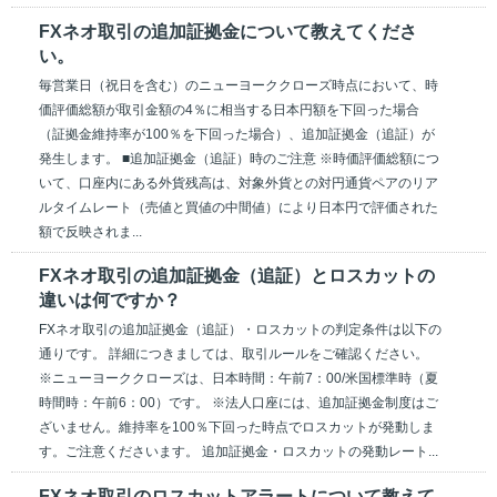
FXネオ取引の追加証拠金について教えてくださ
い。
毎営業日（祝日を含む）のニューヨーククローズ時点において、時
価評価総額が取引金額の4％に相当する日本円額を下回った場合
（証拠金維持率が100％を下回った場合）、追加証拠金（追証）が
発生します。 ■追加証拠金（追証）時のご注意 ※時価評価総額につ
いて、口座内にある外貨残高は、対象外貨との対円通貨ペアのリア
ルタイムレート（売値と買値の中間値）により日本円で評価された
額で反映されま...
FXネオ取引の追加証拠金（追証）とロスカットの
違いは何ですか？
FXネオ取引の追加証拠金（追証）・ロスカットの判定条件は以下の
通りです。 詳細につきましては、取引ルールをご確認ください。
※ニューヨーククローズは、日本時間：午前7：00/米国標準時（夏
時間時：午前6：00）です。 ※法人口座には、追加証拠金制度はご
ざいません。維持率を100％下回った時点でロスカットが発動しま
す。ご注意くださいます。 追加証拠金・ロスカットの発動レート...
FXネオ取引のロスカットアラートについて教えて