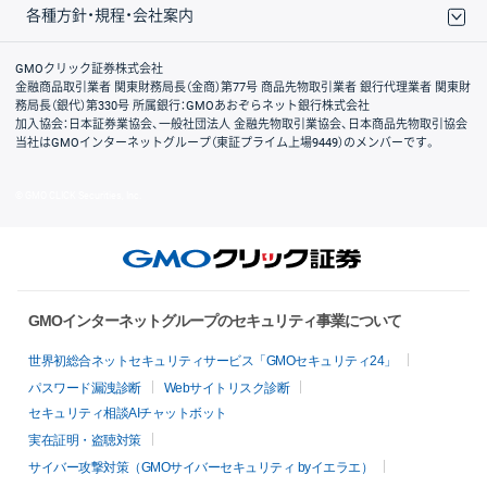
各種方針・規程・会社案内
取引規程・約款
サイトマップ
その他のご案内
個人情報保護方針
最良執行方針
サイトのご利用について
ディスクレイマー
信託保全
リスク説明
会社案内
GMOクリック証券株式会社
金融商品取引業者 関東財務局長（金商）第77号 商品先物取引業者 銀行代理業者 関東財
務局長（銀代）第330号 所属銀行：GMOあおぞらネット銀行株式会社
加入協会：日本証券業協会、一般社団法人 金融先物取引業協会、日本商品先物取引協会
当社はGMOインターネットグループ（東証プライム上場9449）のメンバーです。
© GMO CLICK Securities, Inc.
GMOインターネットグループのセキュリティ事業について
世界初総合ネットセキュリティサービス「GMOセキュリティ24」
パスワード漏洩診断
Webサイトリスク診断
セキュリティ相談AIチャットボット
実在証明・盗聴対策
サイバー攻撃対策（GMOサイバーセキュリティ byイエラエ）