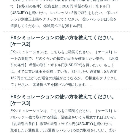
て 【お取引の条件】 投資金額：20万円 希望の取引：米ドル円
(USD/JPY)を買いたい。 レバレッジ：5倍で取引をしたい。 ①レバ
レッジ別建玉上限をクリックしてください。 ②レバレッジは5倍を
選択してください。 ③通貨ペアを[米ドル/円]...
FXシミュレーションの使い方を教えてください。
[ケース2]
FXシミュレーションは、こちらをご確認ください。 ［ケース1］レ
ートの変動で、どのくらいの損益が出るか確認したい場合。 【お取
引の条件】 希望の取引：米ドル円(USD/JPY)を買いたい。もしく
は、すでに買い建玉を保有している。 取引したい通貨量：5万通貨
162円まで上がった場合の損益がどうなるか。 ①損益をクリックし
てください。 ②通貨ペアを[米ドル/円]にします。 ...
FXシミュレーションの使い方を教えてください。
[ケース3]
FXシミュレーションは、こちらをご確認ください。 ［ケース1］レ
バレッジ○○倍で取引する場合、証拠金をいくら用意すればよいか。
【お取引の条件】 希望の取引：米ドル円(USD/JPY)を買いたい。
取引したい通貨量：3万通貨 レバレッジ5倍の取引をしたい。 ①レ