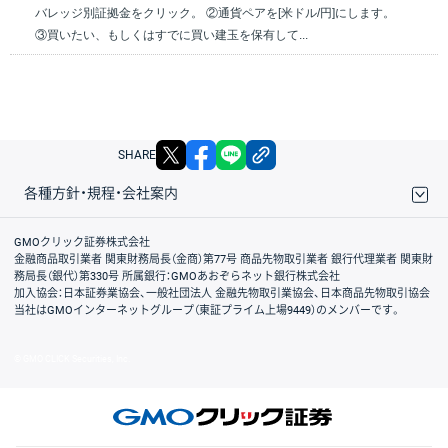
バレッジ別証拠金をクリック。 ②通貨ペアを[米ドル/円]にします。
③買いたい、もしくはすでに買い建玉を保有して...
X
facebook
LINE
リンクをコピー
SHARE
各種方針・規程・会社案内
取引規程・約款
サイトマップ
その他のご案内
個人情報保護方針
最良執行方針
サイトのご利用について
ディスクレイマー
信託保全
リスク説明
会社案内
GMOクリック証券株式会社
金融商品取引業者 関東財務局長（金商）第77号 商品先物取引業者 銀行代理業者 関東財
務局長（銀代）第330号 所属銀行：GMOあおぞらネット銀行株式会社
加入協会：日本証券業協会、一般社団法人 金融先物取引業協会、日本商品先物取引協会
当社はGMOインターネットグループ（東証プライム上場9449）のメンバーです。
© GMO CLICK Securities, Inc.