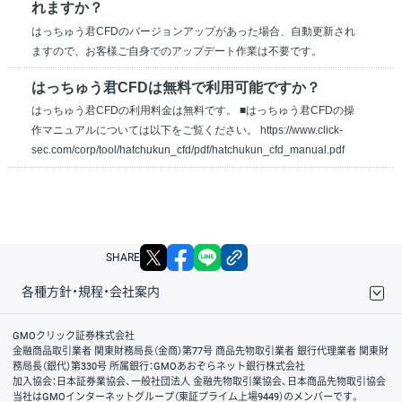
れますか？
はっちゅう君CFDのバージョンアップがあった場合、自動更新され
ますので、お客様ご自身でのアップデート作業は不要です。
はっちゅう君CFDは無料で利用可能ですか？
はっちゅう君CFDの利用料金は無料です。 ■はっちゅう君CFDの操
作マニュアルについては以下をご覧ください。 https://www.click-
sec.com/corp/tool/hatchukun_cfd/pdf/hatchukun_cfd_manual.pdf
X
facebook
LINE
リンクをコピー
SHARE
各種方針・規程・会社案内
取引規程・約款
サイトマップ
その他のご案内
個人情報保護方針
最良執行方針
サイトのご利用について
ディスクレイマー
信託保全
リスク説明
会社案内
GMOクリック証券株式会社
金融商品取引業者 関東財務局長（金商）第77号 商品先物取引業者 銀行代理業者 関東財
務局長（銀代）第330号 所属銀行：GMOあおぞらネット銀行株式会社
加入協会：日本証券業協会、一般社団法人 金融先物取引業協会、日本商品先物取引協会
当社はGMOインターネットグループ（東証プライム上場9449）のメンバーです。