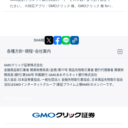
ださい。 ※対応アプリ：GMOクリック 株、GMOクリック 株 for i...
X
facebook
LINE
リンクをコピー
SHARE
各種方針・規程・会社案内
取引規程・約款
サイトマップ
その他のご案内
個人情報保護方針
最良執行方針
サイトのご利用について
ディスクレイマー
信託保全
リスク説明
会社案内
GMOクリック証券株式会社
金融商品取引業者 関東財務局長（金商）第77号 商品先物取引業者 銀行代理業者 関東財
務局長（銀代）第330号 所属銀行：GMOあおぞらネット銀行株式会社
加入協会：日本証券業協会、一般社団法人 金融先物取引業協会、日本商品先物取引協会
当社はGMOインターネットグループ（東証プライム上場9449）のメンバーです。
© GMO CLICK Securities, Inc.