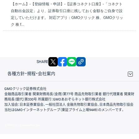
【ホーム】-【登録情報・申請】-【証券コネクト口座】-「コネクト
自動出金設定」より、証券取引口座に残しておく金額をご自身で設
定していただけます。 対応アプリ：GMOクリック 株、GMOクリッ
ク 株 f...
X
facebook
LINE
リンクをコピー
SHARE
各種方針・規程・会社案内
取引規程・約款
サイトマップ
その他のご案内
個人情報保護方針
最良執行方針
サイトのご利用について
ディスクレイマー
信託保全
リスク説明
会社案内
GMOクリック証券株式会社
金融商品取引業者 関東財務局長（金商）第77号 商品先物取引業者 銀行代理業者 関東財
務局長（銀代）第330号 所属銀行：GMOあおぞらネット銀行株式会社
加入協会：日本証券業協会、一般社団法人 金融先物取引業協会、日本商品先物取引協会
当社はGMOインターネットグループ（東証プライム上場9449）のメンバーです。
© GMO CLICK Securities, Inc.