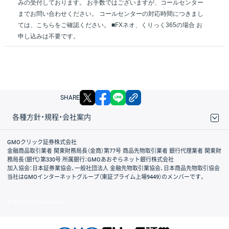
みの受付しております。 お手数ではございますが、コールセンター
までお問い合わせください。 コールセンターの対応時間につきまし
ては、こちらをご確認ください。 ■FXネオ、くりっく365の場合 お
申し込みは不要です。
X
facebook
LINE
リンクをコピー
SHARE
各種方針・規程・会社案内
取引規程・約款
サイトマップ
その他のご案内
個人情報保護方針
最良執行方針
サイトのご利用について
ディスクレイマー
信託保全
リスク説明
会社案内
GMOクリック証券株式会社
金融商品取引業者 関東財務局長（金商）第77号 商品先物取引業者 銀行代理業者 関東財
務局長（銀代）第330号 所属銀行：GMOあおぞらネット銀行株式会社
加入協会：日本証券業協会、一般社団法人 金融先物取引業協会、日本商品先物取引協会
当社はGMOインターネットグループ（東証プライム上場9449）のメンバーです。
© GMO CLICK Securities, Inc.