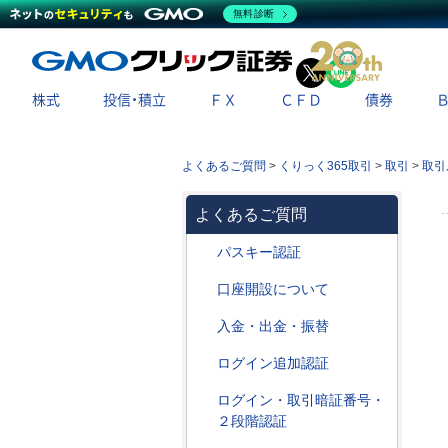
無料診断
X
LINE
株式
投信・積立
ＦＸ
ＣＦＤ
債券
よくあるご質問
>
くりっく365取引
>
取引
>
取引
よくあるご質問
パスキー認証
口座開設について
入金・出金・振替
ログイン追加認証
ログイン・取引暗証番号・
２段階認証