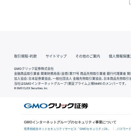
取引規程・約款
サイトマップ
その他のご案内
個人情報保護
GMOクリック証券株式会社
金融商品取引業者 関東財務局長（金商）第77号 商品先物取引業者 銀行代理業者 関
加入協会：日本証券業協会、一般社団法人 金融先物取引業協会、日本商品先物取引
当社はGMOインターネットグループ（東証プライム上場9449）のメンバーです。
© GMO CLICK Securities, Inc.
GMOインターネットグループのセキュリティ事業について
世界初総合ネットセキュリティサービス「GMOセキュリティ24」
パスワー