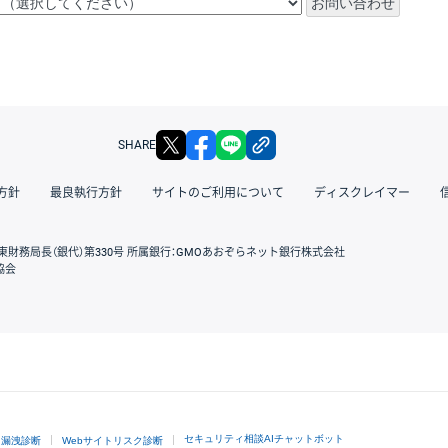
X
facebook
LINE
リンクをコピー
SHARE
方針
最良執行方針
サイトのご利用について
ディスクレイマー
東財務局長（銀代）第330号 所属銀行：GMOあおぞらネット銀行株式会社
協会
GMOクリック証券
セキュリティ相談AIチャットボット
ド漏洩診断
Webサイトリスク診断