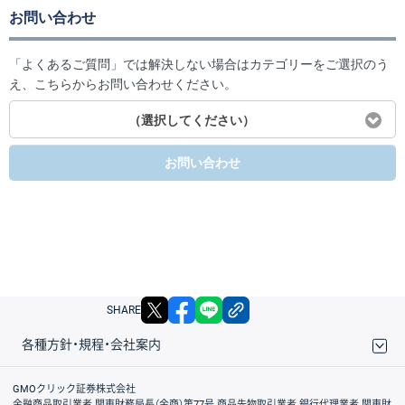
お問い合わせ
「よくあるご質問」では解決しない場合はカテゴリーをご選択のう
え、こちらからお問い合わせください。
（選択してください）
お問い合わせ
X
facebook
LINE
リンクをコピー
SHARE
各種方針・規程・会社案内
取引規程・約款
サイトマップ
その他のご案内
個人情報保護方針
最良執行方針
サイトのご利用について
ディスクレイマー
信託保全
リスク説明
会社案内
GMOクリック証券株式会社
金融商品取引業者 関東財務局長（金商）第77号 商品先物取引業者 銀行代理業者 関東財