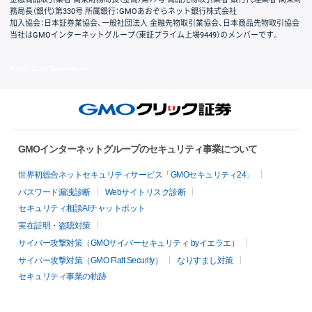
務局長（銀代）第330号 所属銀行：GMOあおぞらネット銀行株式会社
加入協会：日本証券業協会、一般社団法人 金融先物取引業協会、日本商品先物取引協会
当社はGMOインターネットグループ（東証プライム上場9449）のメンバーです。
© GMO CLICK Securities, Inc.
GMOインターネットグループのセキュリティ事業について
世界初総合ネットセキュリティサービス「GMOセキュリティ24」
パスワード漏洩診断
Webサイトリスク診断
セキュリティ相談AIチャットボット
実在証明・盗聴対策
サイバー攻撃対策（GMOサイバーセキュリティ byイエラエ）
サイバー攻撃対策（GMO Flatt Security）
なりすまし対策
セキュリティ事業の軌跡