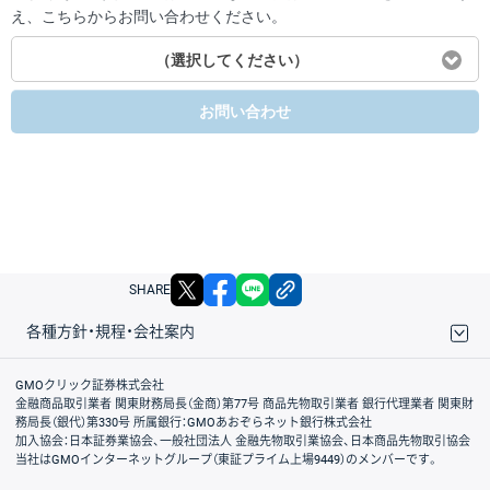
え、こちらからお問い合わせください。
（選択してください）
お問い合わせ
X
facebook
LINE
リンクをコピー
SHARE
各種方針・規程・会社案内
取引規程・約款
サイトマップ
その他のご案内
個人情報保護方針
最良執行方針
サイトのご利用について
ディスクレイマー
信託保全
リスク説明
会社案内
GMOクリック証券株式会社
金融商品取引業者 関東財務局長（金商）第77号 商品先物取引業者 銀行代理業者 関東財
務局長（銀代）第330号 所属銀行：GMOあおぞらネット銀行株式会社
加入協会：日本証券業協会、一般社団法人 金融先物取引業協会、日本商品先物取引協会
当社はGMOインターネットグループ（東証プライム上場9449）のメンバーです。