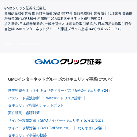
取引規程・約款
サイトマップ
その他のご案内
個人情報保護方針
最良執行方針
サイトのご利用について
ディスクレイマー
信託保全
リスク説明
会社案内
GMOクリック証券株式会社
金融商品取引業者 関東財務局長（金商）第77号 商品先物取引業者 銀行代理業者 関東財
務局長（銀代）第330号 所属銀行：GMOあおぞらネット銀行株式会社
加入協会：日本証券業協会、一般社団法人 金融先物取引業協会、日本商品先物取引協会
当社はGMOインターネットグループ（東証プライム上場9449）のメンバーです。
© GMO CLICK Securities, Inc.
GMOインターネットグループのセキュリティ事業について
世界初総合ネットセキュリティサービス「GMOセキュリティ24」
パスワード漏洩診断
Webサイトリスク診断
セキュリティ相談AIチャットボット
実在証明・盗聴対策
サイバー攻撃対策（GMOサイバーセキュリティ byイエラエ）
サイバー攻撃対策（GMO Flatt Security）
なりすまし対策
セキュリティ事業の軌跡