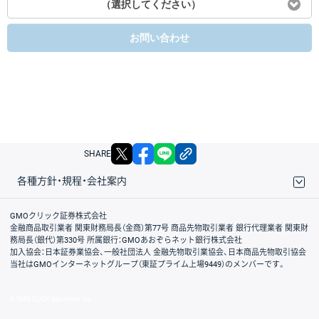
（選択してください）
お問い合わせ
X
facebook
LINE
リンクをコピー
SHARE
各種方針・規程・会社案内
取引規程・約款
サイトマップ
その他のご案内
個人情報保護方針
最良執行方針
サイトのご利用について
ディスクレイマー
信託保全
リスク説明
会社案内
GMOクリック証券株式会社
金融商品取引業者 関東財務局長（金商）第77号 商品先物取引業者 銀行代理業者 関東財
務局長（銀代）第330号 所属銀行：GMOあおぞらネット銀行株式会社
加入協会：日本証券業協会、一般社団法人 金融先物取引業協会、日本商品先物取引協会
当社はGMOインターネットグループ（東証プライム上場9449）のメンバーです。
© GMO CLICK Securities, Inc.