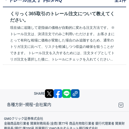
『 トレール注文 』 内のFAQ
全1件
くりっく365取引のトレール注文について教えてく
ださい。
現在値に追随して逆指値の価格が自動的に変わる注文方法です。 ※
トレール注文は、決済注文でのみご利用いただけます。 お客さまに
とって有利な相場に価格が変動した場合のみ追随するため、通常の
トリガ注文に比べて、リスクを軽減しつつ収益の確保を狙うことが
できます。 トレール注文を入力するためには、注文タイプとしてト
リガ注文を選択した後に、トレールにチェックを入れてください...
X
facebook
LINE
リンクをコピー
SHARE
各種方針・規程・会社案内
取引規程・約款
サイトマップ
その他のご案内
個人情報保護方針
最良執行方針
サイトのご利用について
ディスクレイマー
信託保全
リスク説明
会社案内
GMOクリック証券株式会社
金融商品取引業者 関東財務局長（金商）第77号 商品先物取引業者 銀行代理業者 関東財
務局長（銀代）第330号 所属銀行：GMOあおぞらネット銀行株式会社