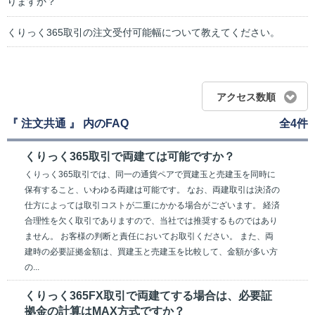
りますか？
くりっく365取引の注文受付可能幅について教えてください。
アクセス数順
『 注文共通 』 内のFAQ
全4件
くりっく365取引で両建ては可能ですか？
くりっく365取引では、同一の通貨ペアで買建玉と売建玉を同時に
保有すること、いわゆる両建は可能です。 なお、両建取引は決済の
仕方によっては取引コストが二重にかかる場合がございます。 経済
合理性を欠く取引でありますので、当社では推奨するものではあり
ません。 お客様の判断と責任においてお取引ください。 また、両
建時の必要証拠金額は、買建玉と売建玉を比較して、金額が多い方
の...
くりっく365FX取引で両建てする場合は、必要証
拠金の計算はMAX方式ですか？