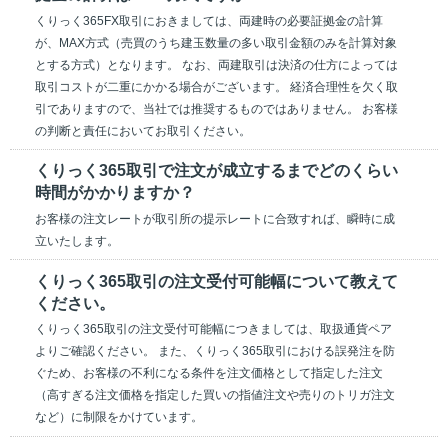
くりっく365FX取引におきましては、両建時の必要証拠金の計算
が、MAX方式（売買のうち建玉数量の多い取引金額のみを計算対象
とする方式）となります。 なお、両建取引は決済の仕方によっては
取引コストが二重にかかる場合がございます。 経済合理性を欠く取
引でありますので、当社では推奨するものではありません。 お客様
の判断と責任においてお取引ください。
くりっく365取引で注文が成立するまでどのくらい
時間がかかりますか？
お客様の注文レートが取引所の提示レートに合致すれば、瞬時に成
立いたします。
くりっく365取引の注文受付可能幅について教えて
ください。
くりっく365取引の注文受付可能幅につきましては、取扱通貨ペア
よりご確認ください。 また、くりっく365取引における誤発注を防
ぐため、お客様の不利になる条件を注文価格として指定した注文
（高すぎる注文価格を指定した買いの指値注文や売りのトリガ注文
など）に制限をかけています。