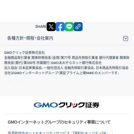
X
facebook
LINE
リンクをコピー
SHARE
各種方針・規程・会社案内
取引規程・約款
サイトマップ
その他のご案内
個人情報保護方針
最良執行方針
サイトのご利用について
ディスクレイマー
信託保全
リスク説明
会社案内
GMOクリック証券株式会社
金融商品取引業者 関東財務局長（金商）第77号 商品先物取引業者 銀行代理業者 関東財
務局長（銀代）第330号 所属銀行：GMOあおぞらネット銀行株式会社
加入協会：日本証券業協会、一般社団法人 金融先物取引業協会、日本商品先物取引協会
当社はGMOインターネットグループ（東証プライム上場9449）のメンバーです。
© GMO CLICK Securities, Inc.
GMOインターネットグループのセキュリティ事業について
世界初総合ネットセキュリティサービス「GMOセキュリティ24」