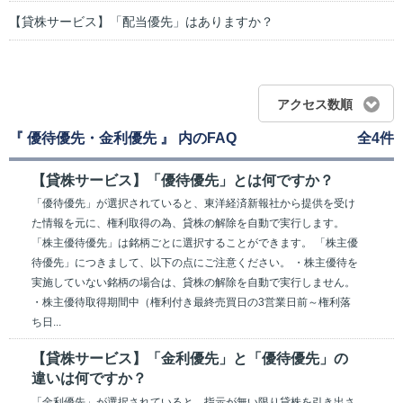
【貸株サービス】「配当優先」はありますか？
アクセス数順
『 優待優先・金利優先 』 内のFAQ
全4件
【貸株サービス】「優待優先」とは何ですか？
「優待優先」が選択されていると、東洋経済新報社から提供を受け
た情報を元に、権利取得の為、貸株の解除を自動で実行します。
「株主優待優先」は銘柄ごとに選択することができます。 「株主優
待優先」につきまして、以下の点にご注意ください。 ・株主優待を
実施していない銘柄の場合は、貸株の解除を自動で実行しません。
・株主優待取得期間中（権利付き最終売買日の3営業日前～権利落
ち日...
【貸株サービス】「金利優先」と「優待優先」の
違いは何ですか？
「金利優先」が選択されていると、指示が無い限り貸株を引き出さ