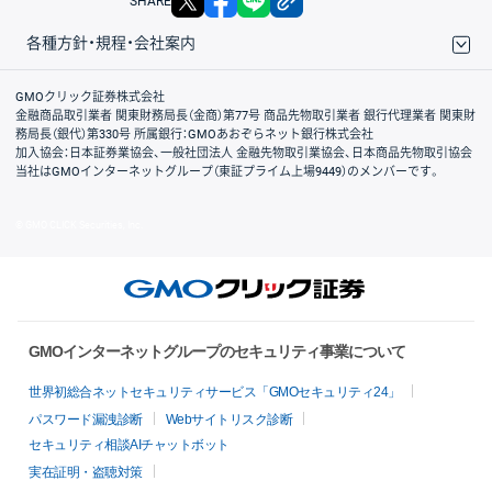
SHARE
各種方針・規程・会社案内
取引規程・約款
サイトマップ
その他のご案内
個人情報保護方針
最良執行方針
サイトのご利用について
ディスクレイマー
信託保全
リスク説明
会社案内
GMOクリック証券株式会社
金融商品取引業者 関東財務局長（金商）第77号 商品先物取引業者 銀行代理業者 関東財
務局長（銀代）第330号 所属銀行：GMOあおぞらネット銀行株式会社
加入協会：日本証券業協会、一般社団法人 金融先物取引業協会、日本商品先物取引協会
当社はGMOインターネットグループ（東証プライム上場9449）のメンバーです。
© GMO CLICK Securities, Inc.
GMOインターネットグループのセキュリティ事業について
世界初総合ネットセキュリティサービス「GMOセキュリティ24」
パスワード漏洩診断
Webサイトリスク診断
セキュリティ相談AIチャットボット
実在証明・盗聴対策