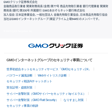
GMOクリック証券株式会社
金融商品取引業者 関東財務局長（金商）第77号 商品先物取引業者 銀行代理業者 関東財
務局長（銀代）第330号 所属銀行：GMOあおぞらネット銀行株式会社
加入協会：日本証券業協会、一般社団法人 金融先物取引業協会、日本商品先物取引協会
当社はGMOインターネットグループ（東証プライム上場9449）のメンバーです。
© GMO CLICK Securities, Inc.
GMOインターネットグループのセキュリティ事業について
世界初総合ネットセキュリティサービス「GMOセキュリティ24」
パスワード漏洩診断
Webサイトリスク診断
セキュリティ相談AIチャットボット
実在証明・盗聴対策
サイバー攻撃対策（GMOサイバーセキュリティ byイエラエ）
サイバー攻撃対策（GMO Flatt Security）
なりすまし対策
セキュリティ事業の軌跡