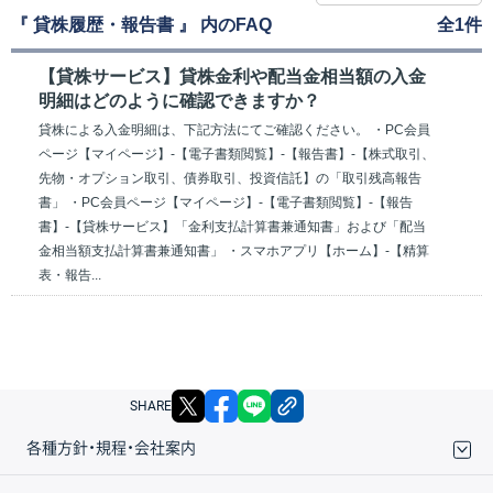
『 貸株履歴・報告書 』 内のFAQ
全1件
【貸株サービス】貸株金利や配当金相当額の入金
明細はどのように確認できますか？
貸株による入金明細は、下記方法にてご確認ください。 ・PC会員
ページ【マイページ】-【電子書類閲覧】-【報告書】-【株式取引、
先物・オプション取引、債券取引、投資信託】の「取引残高報告
書」 ・PC会員ページ【マイページ】-【電子書類閲覧】-【報告
書】-【貸株サービス】「金利支払計算書兼通知書」および「配当
金相当額支払計算書兼通知書」 ・スマホアプリ【ホーム】-【精算
表・報告...
X
facebook
LINE
リンクをコピー
SHARE
各種方針・規程・会社案内
取引規程・約款
サイトマップ
その他のご案内
個人情報保護方針
最良執行方針
サイトのご利用について
ディスクレイマー
信託保全
リスク説明
会社案内