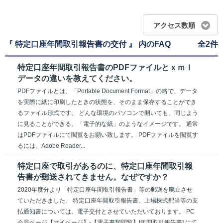
アクセス数順
『 特定口座年間取引報告書の交付 』 内のFAQ
全2件
特定口座年間取引報告書のPDFファイルとｘｍｌ
データの違いを教えてください。
PDFファイルとは、「Portable Document Format」の略で、データ
を実際に紙に印刷したときの状態を、そのまま保存することができ
るファイル形式です。 どんな環境のパソコンで開いても、同じよう
に見ることができる、「電子的な紙」のようなイメージです。 通常
はPDFファイルにて閲覧をお願い致します。 PDFファイルを閲覧す
るには、Adobe Reader...
特定口座で取引があるのに、特定口座年間取引報
告書が郵送されてきません。なぜですか？
2020年度分より「特定口座年間取引報告書」等の郵送を廃止させ
ていただきました。 特定口座年間取引報告書、上場株式配当等の支
払通知書については、電子交付とさせていただいております。 PC
会員ページ【マイページ】-【電子書類閲覧】[年間取引報告書] にて