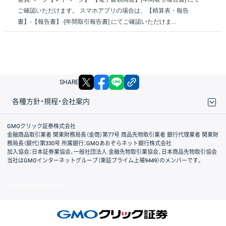
ご確認いただけます。 スマホアプリの場合は、【精算表・報告
書】-【報告書】-[年間取引報告書] にてご確認いただけま...
X
facebook
LINE
リンクをコピー
SHARE
各種方針・規程・会社案内
取引規程・約款
サイトマップ
その他のご案内
個人情報保護方針
最良執行方針
サイトのご利用について
ディスクレイマー
信託保全
リスク説明
会社案内
GMOクリック証券株式会社
金融商品取引業者 関東財務局長（金商）第77号 商品先物取引業者 銀行代理業者 関東財
務局長（銀代）第330号 所属銀行：GMOあおぞらネット銀行株式会社
加入協会：日本証券業協会、一般社団法人 金融先物取引業協会、日本商品先物取引協会
当社はGMOインターネットグループ（東証プライム上場9449）のメンバーです。
© GMO CLICK Securities, Inc.