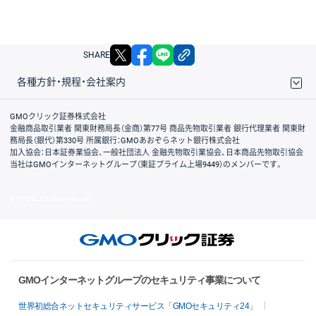
X
facebook
LINE
リンクをコピー
SHARE
各種方針・規程・会社案内
取引規程・約款
サイトマップ
その他のご案内
個人情報保護方針
最良執行方針
サイトのご利用について
ディスクレイマー
信託保全
リスク説明
会社案内
GMOクリック証券株式会社
金融商品取引業者 関東財務局長（金商）第77号 商品先物取引業者 銀行代理業者 関東財
務局長（銀代）第330号 所属銀行：GMOあおぞらネット銀行株式会社
加入協会：日本証券業協会、一般社団法人 金融先物取引業協会、日本商品先物取引協会
当社はGMOインターネットグループ（東証プライム上場9449）のメンバーです。
© GMO CLICK Securities, Inc.
GMOインターネットグループのセキュリティ事業について
世界初総合ネットセキュリティサービス「GMOセキュリティ24」