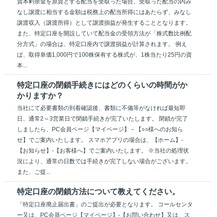
資本剰余金を原資とする配当を受取った場合、受取った配当の内み
なし譲渡に相当する金額は税務上の配当所得にはあたらず、みなし
譲渡収入（譲渡所得）として譲渡損益が発生することとなります。
また、特定口座を開設していて配当金の受領方法が「株式数比例配
分方式」の場合は、特定口座内で譲渡損益が計算されます。 例え
ば、取得単価1,000円で100株保有する株式が、1株当たり25円の資
本...
特定口座の閉鎖手続きにはどのくらいの時間がか
かりますか？
当社にて必要書類の到着確認後、書類に不備等がなければ最短即
日、通常2～3営業日で閉鎖手続きが完了いたします。 閉鎖が完了
しましたら、PC会員ページ【マイページ】－【○○様へのお知ら
せ】でご案内いたします。 スマホアプリの場合は、【ホーム】-
【お知らせ】-【お客様へ】でご案内いたします。 ※当社の処理状
況により、通常の日数では手続きが完了しない場合がございます。
また、ご提...
特定口座の閉鎖方法について教えてください。
「特定口座廃止届出書」のご提出が必要となります。 コールセンタ
ー又は、PC会員ページ【マイページ】-【お問い合わせ】又は、ス