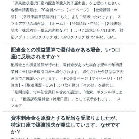
「源泉徴収選択口座内配当等受入終了届出書」をご提出ください。
各種申請書類は、PC会員ページ【マイページ】-【登録情報・申
請】-［各種申請書類請求はこちら］よりご請求いただけます。 ス
マホアプリの場合は、【ホーム】-【登録情報・申請】-［各種書類
請求（株式移管・単元未満株など）］よりご請求いただけます。 対
応アプリ：GMOクリック 株、GMOクリック 株 for iPad、GM...
配当金との損益通算で還付金がある場合、いつ口
座に反映されますか？
配当金との損益通算が行われ、還付金があった場合は翌年の年初営
業日に当社証券取引口座へ還付されます。 還付された金額は以下の
画面でご確認いただけます。 ・PC会員ページ【マイページ】-【精
算表】-【取引履歴・CSV】より取引区分「その他」を選択し、
「期間指定」で年初営業日を含めて設定し「検索」ボタンを押しま
す。 「配当課税還付金（特定口座）」として表示されます。 ・ス
マホア...
資本剰余金を原資とする配当を受取りましたが、
特定口座で譲渡損失が発生しています。なぜです
か？