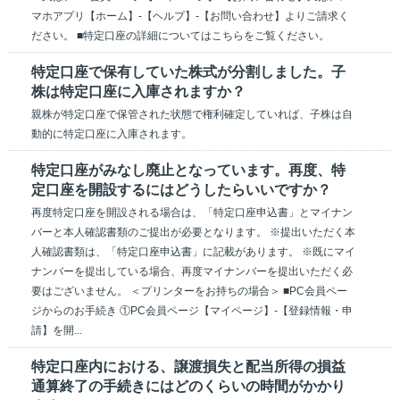
マホアプリ【ホーム】-【ヘルプ】-【お問い合わせ】よりご請求く
ださい。 ■特定口座の詳細についてはこちらをご覧ください。
特定口座で保有していた株式が分割しました。子
株は特定口座に入庫されますか？
親株が特定口座で保管された状態で権利確定していれば、子株は自
動的に特定口座に入庫されます。
特定口座がみなし廃止となっています。再度、特
定口座を開設するにはどうしたらいいですか？
再度特定口座を開設される場合は、「特定口座申込書」とマイナン
バーと本人確認書類のご提出が必要となります。 ※提出いただく本
人確認書類は、「特定口座申込書」に記載があります。 ※既にマイ
ナンバーを提出している場合、再度マイナンバーを提出いただく必
要はございません。 ＜プリンターをお持ちの場合＞ ■PC会員ペー
ジからのお手続き ①PC会員ページ【マイページ】-【登録情報・申
請】を開...
特定口座内における、譲渡損失と配当所得の損益
通算終了の手続きにはどのくらいの時間がかかり