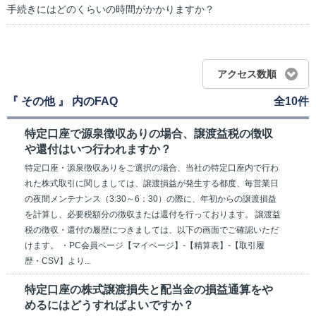
手続きにはどのくらいの時間がかかりますか？
アクセス数順
『 その他 』 内のFAQ
全10件
特定口座で源泉徴収ありの場合、譲渡益税の徴収
や還付はいつ行われますか？
特定口座・源泉徴収ありをご選択の場合、当社の特定口座内で行わ
れた株式取引に関しましては、譲渡損益が発生する都度、毎営業日
の夜間メンテナンス（3:30～6：30）の際に、年初からの譲渡損益
を計算し、必要税額分の徴収または還付を行っております。 譲渡益
税の徴収・還付の履歴につきましては、以下の画面でご確認いただ
けます。 ・PC会員ページ【マイページ】-【精算表】-【取引履
歴・CSV】より...
特定口座の株式譲渡損失と配当金の損益通算をや
めるにはどうすればよいですか？