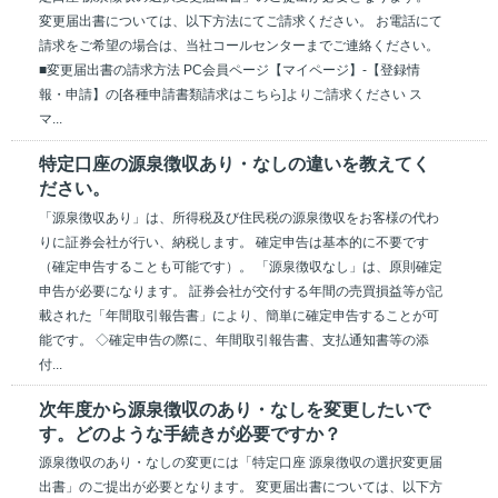
変更届出書については、以下方法にてご請求ください。 お電話にて
請求をご希望の場合は、当社コールセンターまでご連絡ください。
■変更届出書の請求方法 PC会員ページ【マイページ】-【登録情
報・申請】の[各種申請書類請求はこちら]よりご請求ください ス
マ...
特定口座の源泉徴収あり・なしの違いを教えてく
ださい。
「源泉徴収あり」は、所得税及び住民税の源泉徴収をお客様の代わ
りに証券会社が行い、納税します。 確定申告は基本的に不要です
（確定申告することも可能です）。 「源泉徴収なし」は、原則確定
申告が必要になります。 証券会社が交付する年間の売買損益等が記
載された「年間取引報告書」により、簡単に確定申告することが可
能です。 ◇確定申告の際に、年間取引報告書、支払通知書等の添
付...
次年度から源泉徴収のあり・なしを変更したいで
す。どのような手続きが必要ですか？
源泉徴収のあり・なしの変更には「特定口座 源泉徴収の選択変更届
出書」のご提出が必要となります。 変更届出書については、以下方