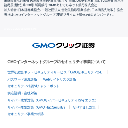
金融商品取引業者 関東財務局長（金商）第77号 商品先物取引業者 銀行代理業者 関東財
務局長（銀代）第330号 所属銀行：GMOあおぞらネット銀行株式会社
加入協会：日本証券業協会、一般社団法人 金融先物取引業協会、日本商品先物取引協会
当社はGMOインターネットグループ（東証プライム上場9449）のメンバーです。
© GMO CLICK Securities, Inc.
GMOインターネットグループのセキュリティ事業について
世界初総合ネットセキュリティサービス「GMOセキュリティ24」
パスワード漏洩診断
Webサイトリスク診断
セキュリティ相談AIチャットボット
実在証明・盗聴対策
サイバー攻撃対策（GMOサイバーセキュリティ byイエラエ）
サイバー攻撃対策（GMO Flatt Security）
なりすまし対策
セキュリティ事業の軌跡