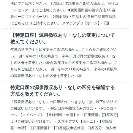
法にてご請求ください。 お電話にて請求をご希望の場合は、当社コ
ールセンターまでご連絡ください。 ■変更届出書の請求方法 PC会
員ページ【マイページ】-【登録情報・申請】の[各種申請書類請求
はこちら]よりご請求ください。 スマホアプリ【ホーム】-【登...
【特定口座】源泉徴収あり・なしの変更について
教えてください。
年度の途中ですぐに変更をご希望の場合は、こちらをご確認くださ
い。 例：今年の11月の時点で、今年11月以降の源泉徴収あり・な
しの区分を変更したい場合 次年度からの変更をご希望の場合は、こ
ちらをご確認ください。 例：今年の11月の時点で、来年の1月以降
の源泉徴収あり・なしの区分を変更したい場
特定口座の源泉徴収あり・なしの区分を確認する
方法を教えてください。
「源泉徴収あり・なし」の口座区分につきましては、以下の方法で
ご確認いただけます。 ＜特定口座を開設済みの場合＞ ・PC会員ペ
ージ-【マイページ】-【登録情報・申請】の「口座情報」[口座区分]
よりご確認いただけます。 ・スマホアプリ【ホーム】-【登録情
報・申請】-【口座情報】-【口座開設申込状況・口座区分・加入者