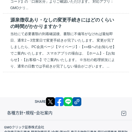
コード】の「口座区分」よりご確認いただけます。 対応アプリ：
GMOクリ...
源泉徴収あり・なしの変更手続きにはどのくらい
の時間がかかりますか？
当社にて必要書類の到着確認後、書類に不備等がなければ最短即
日、通常2～3営業日で変更手続きが完了いたします。 変更が完了
しましたら、PC会員ページ【マイページ】-【○○様へのお知らせ】
でご案内いたします。 スマホアプリの場合は、【ホーム】-【お知
らせ】-【お客様へ】でご案内いたします。 ※当社の処理状況によ
り、通常の日数では手続きが完了しない場合がございます。 ...
X
facebook
LINE
リンクをコピー
SHARE
各種方針・規程・会社案内
取引規程・約款
サイトマップ
その他のご案内
個人情報保護方針
最良執行方針
サイトのご利用について
ディスクレイマー
信託保全
リスク説明
会社案内
GMOクリック証券株式会社