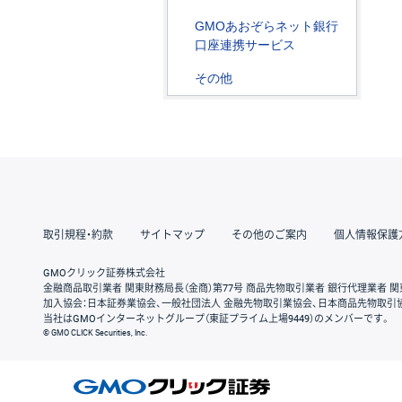
GMOあおぞらネット銀行
口座連携サービス
その他
取引規程・約款
サイトマップ
その他のご案内
個人情報保護
GMOクリック証券株式会社
金融商品取引業者 関東財務局長（金商）第77号 商品先物取引業者 銀行代理業者 関
加入協会：日本証券業協会、一般社団法人 金融先物取引業協会、日本商品先物取引
当社はGMOインターネットグループ（東証プライム上場9449）のメンバーです。
© GMO CLICK Securities, Inc.