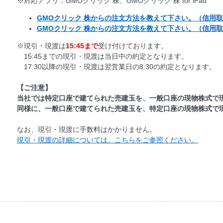
※対応アプリ：GMOクリック 株、GMOクリック 株 for iPad
GMOクリック 株からの注文方法を教えて下さい。（信用
GMOクリック 株からの注文方法を教えて下さい。（信用
※現引・現渡は
15:45まで
受け付けております。
15:45までの現引・現渡は当日中の約定となります。
17:30以降の現引・現渡は翌営業日の8:30の約定となります。
【ご注意】
当社では特定口座で建てられた売建玉を、一般口座の現物株式で
同様に、一般口座で建てられた売建玉を、特定口座の現物株式で
なお、現引・現渡に手数料はかかりません。
現引・現渡の詳細については、こちらをご参照ください。
GMOクリック株