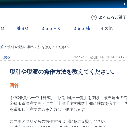
GMOクリック証券
よくある
ご質問
ＢＯ
株ＢＯ
３６５ＦＸ
３６５
株
その他
現渡
>
現引や現渡の操作方法を教えてください。
戻る
No : 94
公開日時 : 2024/11/05 0
現引や現渡の操作方法を教えてください。
回答
①PC会員ページ【株式】-【信用建玉一覧】を開き、該当建玉の
②建玉返済注文画面にて、上部【注文株数】欄に株数を入力し、
を選択し、注文内容を入力し、発注します。
スマホアプリからの操作方法は下記をご参照ください。