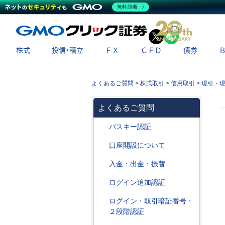
無料診断
X
LINE
株式
投信・積立
ＦＸ
ＣＦＤ
債券
よくあるご質問
>
株式取引
>
信用取引
>
現引・
よくあるご質問
パスキー認証
口座開設について
入金・出金・振替
ログイン追加認証
ログイン・取引暗証番号・
２段階認証