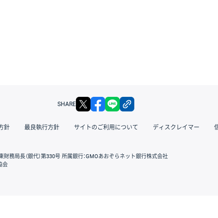
X
facebook
LINE
リンクをコピー
SHARE
方針
最良執行方針
サイトのご利用について
ディスクレイマー
東財務局長（銀代）第330号 所属銀行：GMOあおぞらネット銀行株式会社
協会
GMOクリック証券